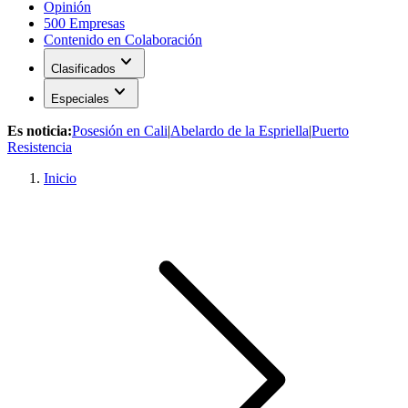
Opinión
500 Empresas
Contenido en Colaboración
expand_more
Clasificados
expand_more
Especiales
Es noticia:
Posesión en Cali
|
Abelardo de la Espriella
|
Puerto
Resistencia
Inicio