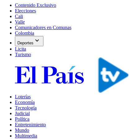
Contenido Exclusivo
Elecciones
Cali
Valle
Comunicadores en Comunas
Colombia
expand_more
Deportes
Licita
Turismo
Loterías
Economía
Tecnología
Judicial
Política
Entretenimiento
Mundo
Multimedia