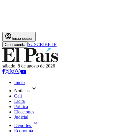
account_circle
Inicia sesión
SUSCRÍBETE
Crea cuenta
sábado, 8 de agosto de 2026
Inicio
expand_more
Noticias
Cali
Licita
Política
Elecciones
Judicial
expand_more
Deportes
Economía