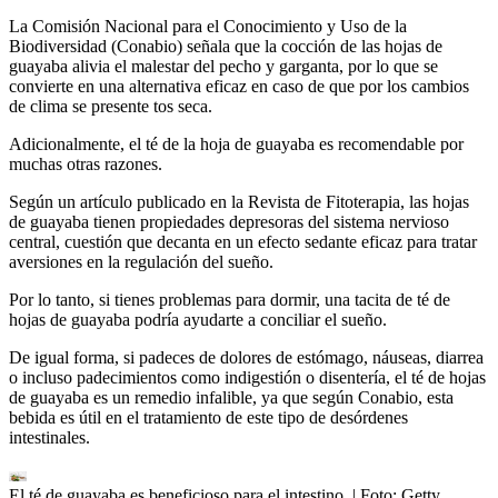
La Comisión Nacional para el Conocimiento y Uso de la
Biodiversidad (Conabio) señala que la cocción de las hojas de
guayaba alivia el malestar del pecho y garganta, por lo que se
convierte en una alternativa eficaz en caso de que por los cambios
de clima se presente tos seca.
Adicionalmente, el té de la hoja de guayaba es recomendable por
muchas otras razones.
Según un artículo publicado en la Revista de Fitoterapia, las hojas
de guayaba tienen propiedades depresoras del sistema nervioso
central, cuestión que decanta en un efecto sedante eficaz para tratar
aversiones en la regulación del sueño.
Por lo tanto, si tienes problemas para dormir, una tacita de té de
hojas de guayaba podría ayudarte a conciliar el sueño.
De igual forma, si padeces de dolores de estómago, náuseas, diarrea
o incluso padecimientos como indigestión o disentería, el té de hojas
de guayaba es un remedio infalible, ya que según Conabio, esta
bebida es útil en el tratamiento de este tipo de desórdenes
intestinales.
El té de guayaba es beneficioso para el intestino.
| Foto:
Getty