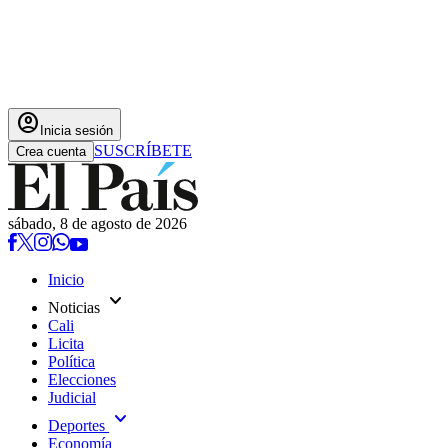
account_circle
Inicia sesión
SUSCRÍBETE
Crea cuenta
sábado, 8 de agosto de 2026
Inicio
expand_more
Noticias
Cali
Licita
Política
Elecciones
Judicial
expand_more
Deportes
Economía