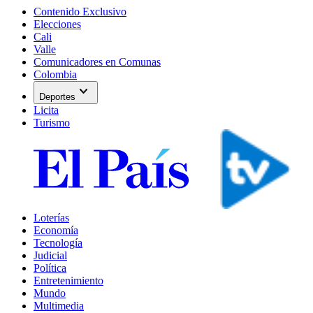
Contenido Exclusivo
Elecciones
Cali
Valle
Comunicadores en Comunas
Colombia
expand_more
Deportes
Licita
Turismo
Loterías
Economía
Tecnología
Judicial
Política
Entretenimiento
Mundo
Multimedia