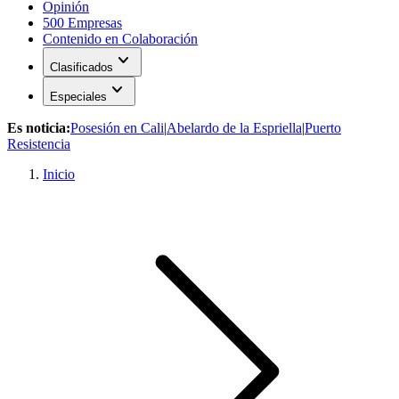
Opinión
500 Empresas
Contenido en Colaboración
expand_more
Clasificados
expand_more
Especiales
Es noticia:
Posesión en Cali
|
Abelardo de la Espriella
|
Puerto
Resistencia
Inicio