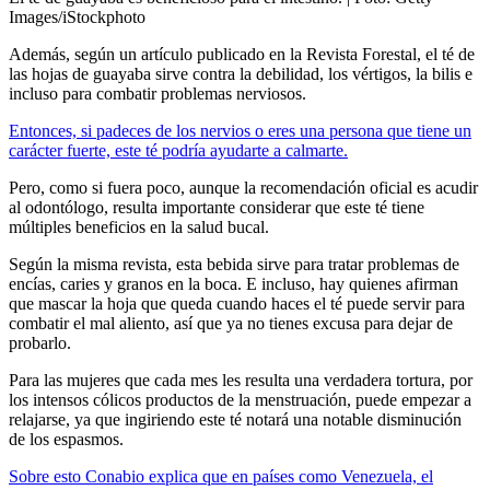
Images/iStockphoto
Además, según un artículo publicado en la Revista Forestal, el té de
las hojas de guayaba sirve contra la debilidad, los vértigos, la bilis e
incluso para combatir problemas nerviosos.
Entonces, si padeces de los nervios o eres una persona que tiene un
carácter fuerte, este té podría ayudarte a calmarte.
Pero, como si fuera poco, aunque la recomendación oficial es acudir
al odontólogo, resulta importante considerar que este té tiene
múltiples beneficios en la salud bucal.
Según la misma revista, esta bebida sirve para tratar problemas de
encías, caries y granos en la boca. E incluso, hay quienes afirman
que mascar la hoja que queda cuando haces el té puede servir para
combatir el mal aliento, así que ya no tienes excusa para dejar de
probarlo.
Para las mujeres que cada mes les resulta una verdadera tortura, por
los intensos cólicos productos de la menstruación, puede empezar a
relajarse, ya que ingiriendo este té notará una notable disminución
de los espasmos.
Sobre esto Conabio explica que en países como Venezuela, el