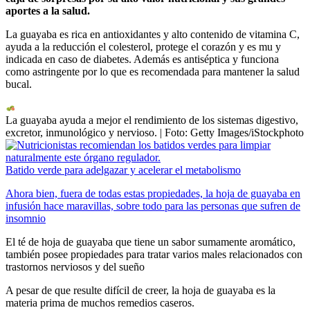
aportes a la salud.
La guayaba es rica en antioxidantes y alto contenido de vitamina C,
ayuda a la reducción el colesterol, protege el corazón y es mu y
indicada en caso de diabetes. Además es antiséptica y funciona
como astringente por lo que es recomendada para mantener la salud
bucal.
La guayaba ayuda a mejor el rendimiento de los sistemas digestivo,
excretor, inmunológico y nervioso.
| Foto:
Getty Images/iStockphoto
Batido verde para adelgazar y acelerar el metabolismo
Ahora bien, fuera de todas estas propiedades, la hoja de guayaba en
infusión hace maravillas, sobre todo para las personas que sufren de
insomnio
El té de hoja de guayaba que tiene un sabor sumamente aromático,
también posee propiedades para tratar varios males relacionados con
trastornos nerviosos y del sueño
A pesar de que resulte difícil de creer, la hoja de guayaba es la
materia prima de muchos remedios caseros.