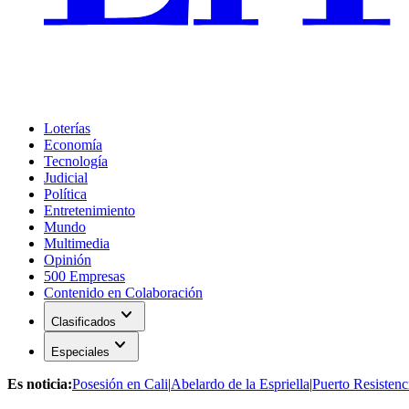
Loterías
Economía
Tecnología
Judicial
Política
Entretenimiento
Mundo
Multimedia
Opinión
500 Empresas
Contenido en Colaboración
expand_more
Clasificados
expand_more
Especiales
Es noticia:
Posesión en Cali
|
Abelardo de la Espriella
|
Puerto Resistenc