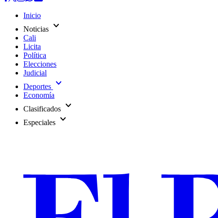
Inicio
expand_more
Noticias
Cali
Licita
Política
Elecciones
Judicial
expand_more
Deportes
Economía
expand_more
Clasificados
expand_more
Especiales