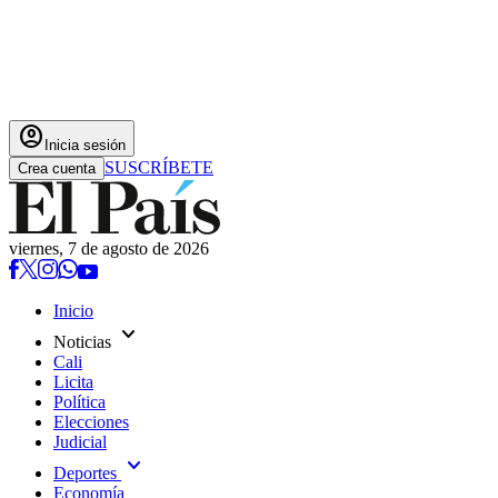
account_circle
Inicia sesión
SUSCRÍBETE
Crea cuenta
viernes, 7 de agosto de 2026
Inicio
expand_more
Noticias
Cali
Licita
Política
Elecciones
Judicial
expand_more
Deportes
Economía