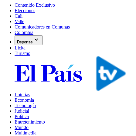
Contenido Exclusivo
Elecciones
Cali
Valle
Comunicadores en Comunas
Colombia
expand_more
Deportes
Licita
Turismo
Loterías
Economía
Tecnología
Judicial
Política
Entretenimiento
Mundo
Multimedia