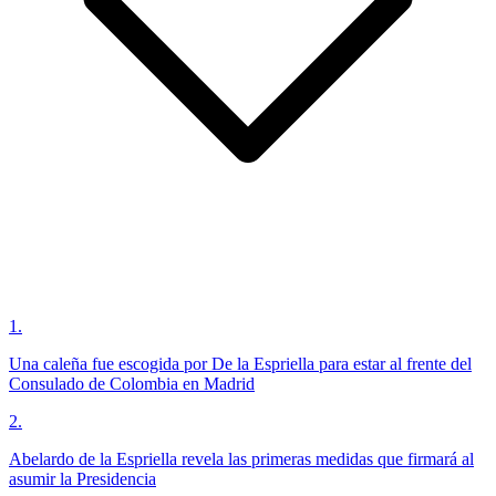
1
.
Una caleña fue escogida por De la Espriella para estar al frente del
Consulado de Colombia en Madrid
2
.
Abelardo de la Espriella revela las primeras medidas que firmará al
asumir la Presidencia