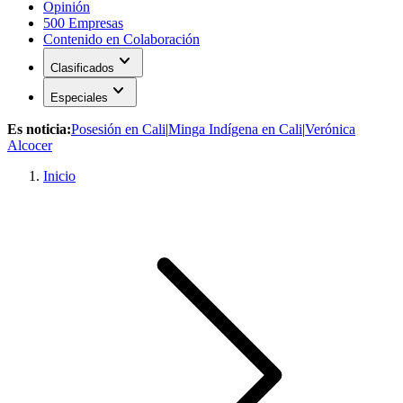
Opinión
500 Empresas
Contenido en Colaboración
expand_more
Clasificados
expand_more
Especiales
Es noticia:
Posesión en Cali
|
Minga Indígena en Cali
|
Verónica
Alcocer
Inicio