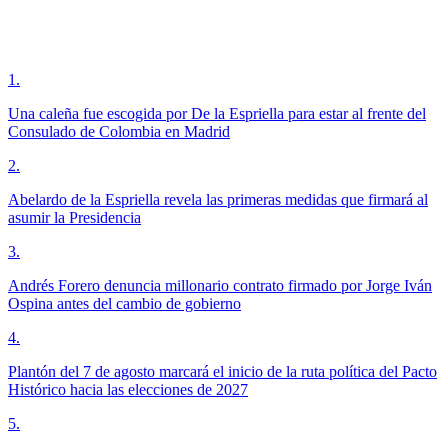
1
.
Una caleña fue escogida por De la Espriella para estar al frente del
Consulado de Colombia en Madrid
2
.
Abelardo de la Espriella revela las primeras medidas que firmará al
asumir la Presidencia
3
.
Andrés Forero denuncia millonario contrato firmado por Jorge Iván
Ospina antes del cambio de gobierno
4
.
Plantón del 7 de agosto marcará el inicio de la ruta política del Pacto
Histórico hacia las elecciones de 2027
5
.