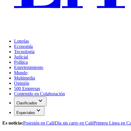
Loterías
Economía
Tecnología
Judicial
Política
Entretenimiento
Mundo
Multimedia
Opinión
500 Empresas
Contenido en Colaboración
expand_more
Clasificados
expand_more
Especiales
Es noticia:
Posesión en Cali
|
Día sin carro en Cali
|
Primera Linea en Ca