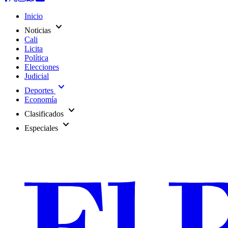
Inicio
expand_more
Noticias
Cali
Licita
Política
Elecciones
Judicial
expand_more
Deportes
Economía
expand_more
Clasificados
expand_more
Especiales