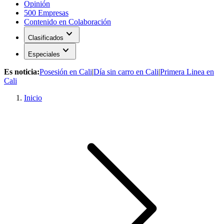
Opinión
500 Empresas
Contenido en Colaboración
expand_more
Clasificados
expand_more
Especiales
Es noticia:
Posesión en Cali
|
Día sin carro en Cali
|
Primera Linea en
Cali
Inicio