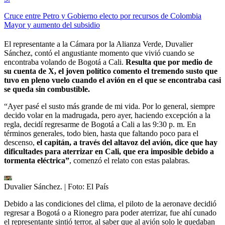
Cruce entre Petro y Gobierno electo por recursos de Colombia
Mayor y aumento del subsidio
El representante a la Cámara por la Alianza Verde, Duvalier
Sánchez, contó el angustiante momento que vivió cuando se
encontraba volando de Bogotá a Cali.
Resulta que por medio de
su cuenta de X, el joven político comento el tremendo susto que
tuvo en pleno vuelo cuando el avión en el que se encontraba casi
se queda sin combustible.
“Ayer pasé el susto más grande de mi vida. Por lo general, siempre
decido volar en la madrugada, pero ayer, haciendo excepción a la
regla, decidí regresarme de Bogotá a Cali a las 9:30 p. m. En
términos generales, todo bien, hasta que faltando poco para el
descenso,
el capitán, a través del altavoz del avión, dice que hay
dificultades para aterrizar en Cali, que era imposible debido a
tormenta eléctrica”
, comenzó el relato con estas palabras.
Duvalier Sánchez.
| Foto:
El País
Debido a las condiciones del clima, el piloto de la aeronave decidió
regresar a Bogotá o a Rionegro para poder aterrizar, fue ahí cunado
el representante sintió terror, al saber que al avión solo le quedaban