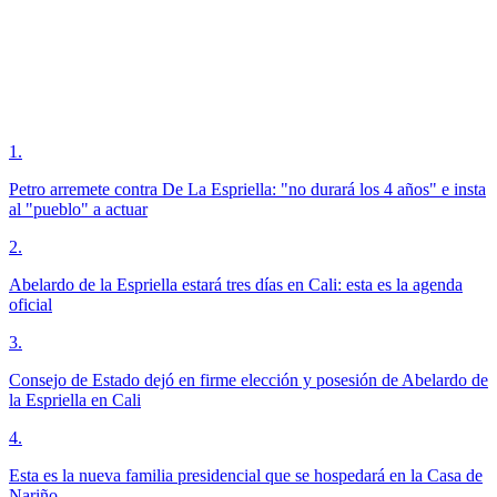
1
.
Petro arremete contra De La Espriella: "no durará los 4 años" e insta
al "pueblo" a actuar
2
.
Abelardo de la Espriella estará tres días en Cali: esta es la agenda
oficial
3
.
Consejo de Estado dejó en firme elección y posesión de Abelardo de
la Espriella en Cali
4
.
Esta es la nueva familia presidencial que se hospedará en la Casa de
Nariño