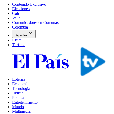
Contenido Exclusivo
Elecciones
Cali
Valle
Comunicadores en Comunas
Colombia
expand_more
Deportes
Licita
Turismo
Loterías
Economía
Tecnología
Judicial
Política
Entretenimiento
Mundo
Multimedia