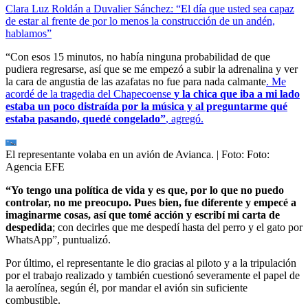
Clara Luz Roldán a Duvalier Sánchez: “El día que usted sea capaz
de estar al frente de por lo menos la construcción de un andén,
hablamos”
“Con esos 15 minutos, no había ninguna probabilidad de que
pudiera regresarse, así que se me empezó a subir la adrenalina y ver
la cara de angustia de las azafatas no fue para nada calmante
. Me
acordé de la tragedia del Chapecoense
y la chica que iba a mi lado
estaba un poco distraída por la música y al preguntarme qué
estaba pasando, quedé congelado”
, agregó.
El representante volaba en un avión de Avianca.
| Foto:
Foto:
Agencia EFE
“Yo tengo una política de vida y es que, por lo que no puedo
controlar, no me preocupo. Pues bien, fue diferente y empecé a
imaginarme cosas, así que tomé acción y escribí mi carta de
despedida
; con decirles que me despedí hasta del perro y el gato por
WhatsApp”, puntualizó.
Por último, el representante le dio gracias al piloto y a la tripulación
por el trabajo realizado y también cuestionó severamente el papel de
la aerolínea, según él, por mandar el avión sin suficiente
combustible.