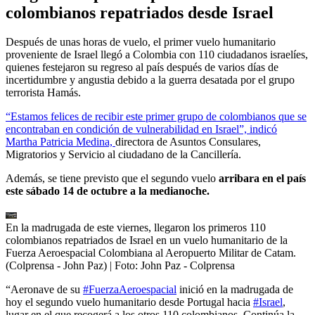
colombianos repatriados desde Israel
Después de unas horas de vuelo, el primer vuelo humanitario
proveniente de Israel llegó a Colombia con 110 ciudadanos israelíes,
quienes festejaron su regreso al país después de varios días de
incertidumbre y angustia debido a la guerra desatada por el grupo
terrorista Hamás.
“Estamos felices de recibir este primer grupo de colombianos que se
encontraban en condición de vulnerabilidad en Israel”, indicó
Martha Patricia Medina,
directora de Asuntos Consulares,
Migratorios y Servicio al ciudadano de la Cancillería.
Además, se tiene previsto que el segundo vuelo
arribara en el país
este sábado 14 de octubre a la medianoche.
En la madrugada de este viernes, llegaron los primeros 110
colombianos repatriados de Israel en un vuelo humanitario de la
Fuerza Aeroespacial Colombiana al Aeropuerto Militar de Catam.
(Colprensa - John Paz)
| Foto:
John Paz - Colprensa
“Aeronave de su
#FuerzaAeroespacial
inició en la madrugada de
hoy el segundo vuelo humanitario desde Portugal hacia
#Israel
,
lugar en el que recogerá a los otros 110 colombianos. Continúa la