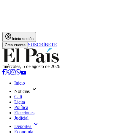
account_circle
Inicia sesión
SUSCRÍBETE
Crea cuenta
miércoles, 5 de agosto de 2026
Inicio
expand_more
Noticias
Cali
Licita
Política
Elecciones
Judicial
expand_more
Deportes
Economía