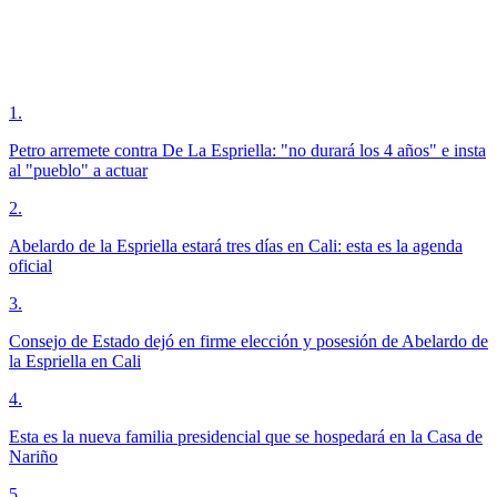
1
.
Petro arremete contra De La Espriella: "no durará los 4 años" e insta
al "pueblo" a actuar
2
.
Abelardo de la Espriella estará tres días en Cali: esta es la agenda
oficial
3
.
Consejo de Estado dejó en firme elección y posesión de Abelardo de
la Espriella en Cali
4
.
Esta es la nueva familia presidencial que se hospedará en la Casa de
Nariño
5
.