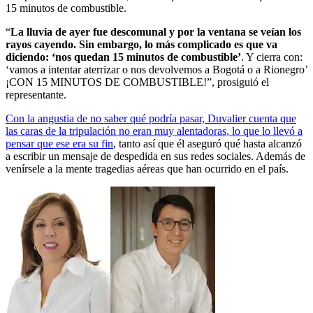
15 minutos de combustible.
“
La lluvia de ayer fue descomunal y por la ventana se veían los
rayos cayendo. Sin embargo, lo más complicado es que va
diciendo: ‘nos quedan 15 minutos de combustible’
. Y cierra con:
‘vamos a intentar aterrizar o nos devolvemos a Bogotá o a Rionegro’
¡CON 15 MINUTOS DE COMBUSTIBLE!”, prosiguió el
representante.
Con la angustia de no saber qué podría pasar, Duvalier cuenta que
las caras de la tripulación no eran muy alentadoras, lo que lo llevó a
pensar que ese era su fin
, tanto así que él aseguró qué hasta alcanzó
a escribir un mensaje de despedida en sus redes sociales. Además de
venírsele a la mente tragedias aéreas que han ocurrido en el país.