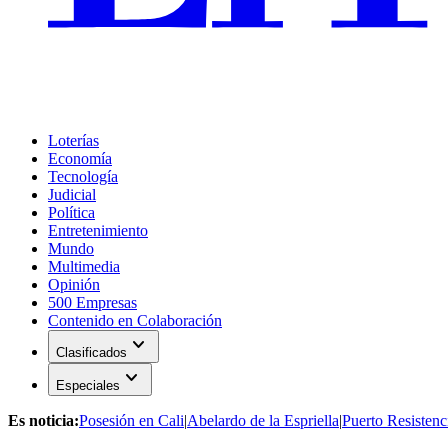
Loterías
Economía
Tecnología
Judicial
Política
Entretenimiento
Mundo
Multimedia
Opinión
500 Empresas
Contenido en Colaboración
expand_more
Clasificados
expand_more
Especiales
Es noticia:
Posesión en Cali
|
Abelardo de la Espriella
|
Puerto Resistenc