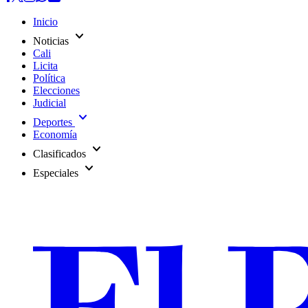
Inicio
expand_more
Noticias
Cali
Licita
Política
Elecciones
Judicial
expand_more
Deportes
Economía
expand_more
Clasificados
expand_more
Especiales