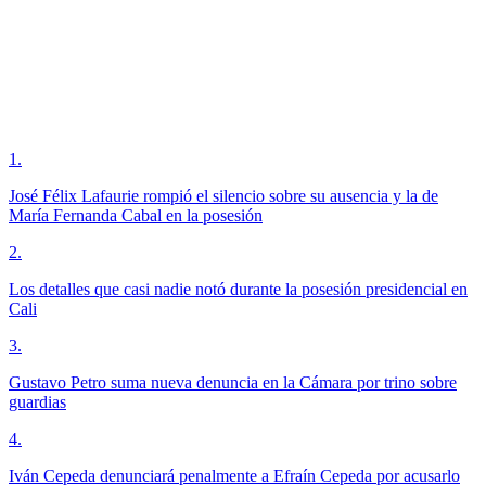
1
.
José Félix Lafaurie rompió el silencio sobre su ausencia y la de
María Fernanda Cabal en la posesión
2
.
Los detalles que casi nadie notó durante la posesión presidencial en
Cali
3
.
Gustavo Petro suma nueva denuncia en la Cámara por trino sobre
guardias
4
.
Iván Cepeda denunciará penalmente a Efraín Cepeda por acusarlo