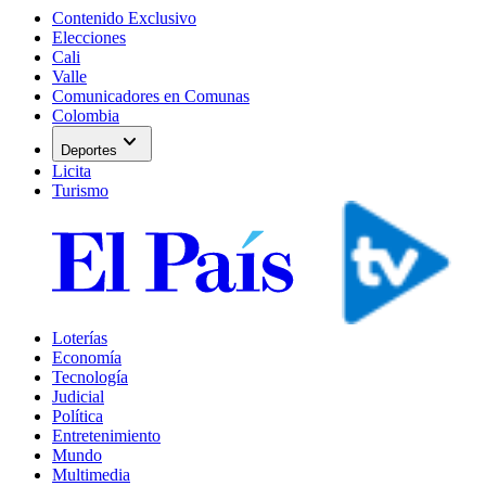
Contenido Exclusivo
Elecciones
Cali
Valle
Comunicadores en Comunas
Colombia
expand_more
Deportes
Licita
Turismo
Loterías
Economía
Tecnología
Judicial
Política
Entretenimiento
Mundo
Multimedia