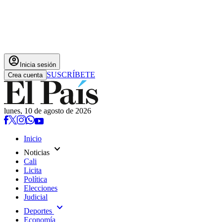
account_circle
Inicia sesión
SUSCRÍBETE
Crea cuenta
lunes, 10 de agosto de 2026
Inicio
expand_more
Noticias
Cali
Licita
Política
Elecciones
Judicial
expand_more
Deportes
Economía