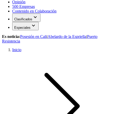
Opinión
500 Empresas
Contenido en Colaboración
expand_more
Clasificados
expand_more
Especiales
Es noticia:
Posesión en Cali
|
Abelardo de la Espriella
|
Puerto
Resistencia
Inicio