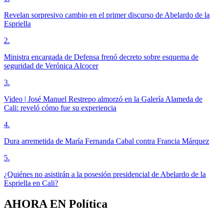
Revelan sorpresivo cambio en el primer discurso de Abelardo de la
Espriella
2
.
Ministra encargada de Defensa frenó decreto sobre esquema de
seguridad de Verónica Alcocer
3
.
Video | José Manuel Restrepo almorzó en la Galería Alameda de
Cali: reveló cómo fue su experiencia
4
.
Dura arremetida de María Fernanda Cabal contra Francia Márquez
5
.
¿Quiénes no asistirán a la posesión presidencial de Abelardo de la
Espriella en Cali?
AHORA EN
Política