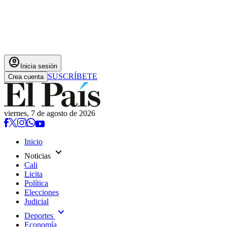
account_circle
Inicia sesión
SUSCRÍBETE
Crea cuenta
viernes, 7 de agosto de 2026
Inicio
expand_more
Noticias
Cali
Licita
Política
Elecciones
Judicial
expand_more
Deportes
Economía