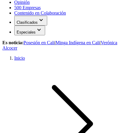
Opinión
500 Empresas
Contenido en Colaboración
expand_more
Clasificados
expand_more
Especiales
Es noticia:
Posesión en Cali
|
Minga Indígena en Cali
|
Verónica
Alcocer
Inicio