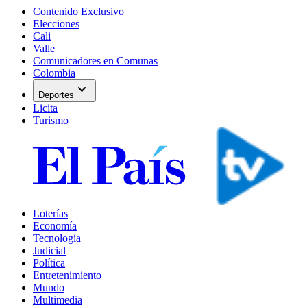
Contenido Exclusivo
Elecciones
Cali
Valle
Comunicadores en Comunas
Colombia
expand_more
Deportes
Licita
Turismo
Loterías
Economía
Tecnología
Judicial
Política
Entretenimiento
Mundo
Multimedia