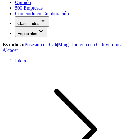
Opinión
500 Empresas
Contenido en Colaboración
expand_more
Clasificados
expand_more
Especiales
Es noticia:
Posesión en Cali
|
Minga Indígena en Cali
|
Verónica
Alcocer
Inicio