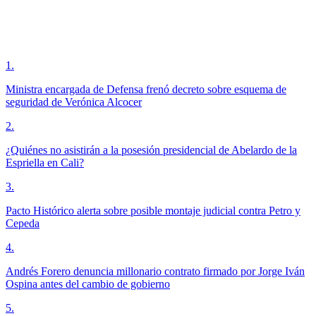
1
.
Ministra encargada de Defensa frenó decreto sobre esquema de
seguridad de Verónica Alcocer
2
.
¿Quiénes no asistirán a la posesión presidencial de Abelardo de la
Espriella en Cali?
3
.
Pacto Histórico alerta sobre posible montaje judicial contra Petro y
Cepeda
4
.
Andrés Forero denuncia millonario contrato firmado por Jorge Iván
Ospina antes del cambio de gobierno
5
.