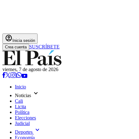
account_circle
Inicia sesión
SUSCRÍBETE
Crea cuenta
viernes, 7 de agosto de 2026
Inicio
expand_more
Noticias
Cali
Licita
Política
Elecciones
Judicial
expand_more
Deportes
Economía