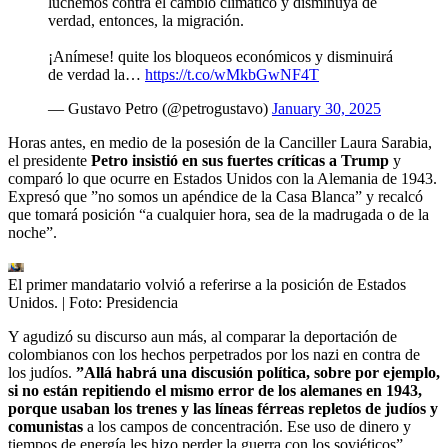
luchemos contra el cambio climático y disminuya de
verdad, entonces, la migración.
¡Anímese! quite los bloqueos económicos y disminuirá
de verdad la…
https://t.co/wMkbGwNF4T
— Gustavo Petro (@petrogustavo)
January 30, 2025
Horas antes, en medio de la posesión de la Canciller Laura Sarabia,
el presidente
Petro insistió en sus fuertes críticas a Trump
y
comparó lo que ocurre en Estados Unidos con la Alemania de 1943.
Expresó que ”no somos un apéndice de la Casa Blanca” y recalcó
que tomará posición “a cualquier hora, sea de la madrugada o de la
noche”.
El primer mandatario volvió a referirse a la posición de Estados
Unidos.
| Foto:
Presidencia
Y agudizó su discurso aun más, al comparar la deportación de
colombianos con los hechos perpetrados por los nazi en contra de
los judíos.
”Allá habrá una discusión política, sobre por ejemplo,
si no están repitiendo el mismo error de los alemanes en 1943,
porque usaban los trenes y las líneas férreas repletos de judíos y
comunistas
a los campos de concentración. Ese uso de dinero y
tiempos de energía les hizo perder la guerra con los soviéticos”,