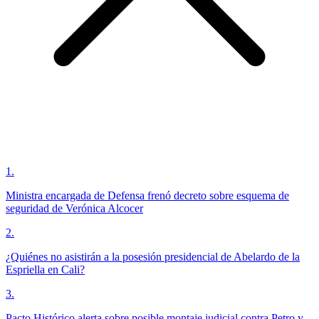
1
.
Ministra encargada de Defensa frenó decreto sobre esquema de
seguridad de Verónica Alcocer
2
.
¿Quiénes no asistirán a la posesión presidencial de Abelardo de la
Espriella en Cali?
3
.
Pacto Histórico alerta sobre posible montaje judicial contra Petro y