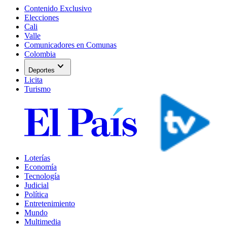
Contenido Exclusivo
Elecciones
Cali
Valle
Comunicadores en Comunas
Colombia
expand_more
Deportes
Licita
Turismo
Loterías
Economía
Tecnología
Judicial
Política
Entretenimiento
Mundo
Multimedia