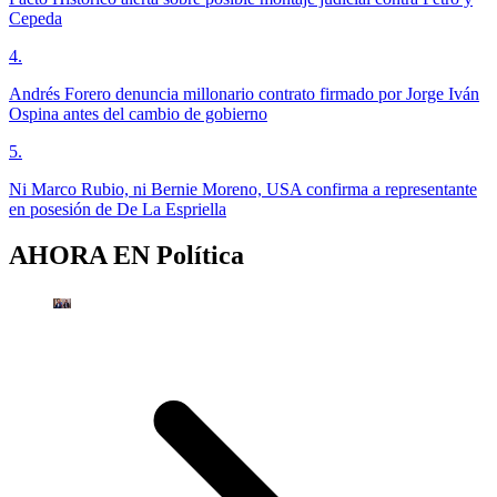
Cepeda
4
.
Andrés Forero denuncia millonario contrato firmado por Jorge Iván
Ospina antes del cambio de gobierno
5
.
Ni Marco Rubio, ni Bernie Moreno, USA confirma a representante
en posesión de De La Espriella
AHORA EN
Política