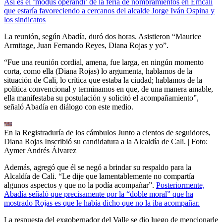
Así es el ‘modus operandi’ de la feria de nombramientos en Emcali
que estaría favoreciendo a cercanos del alcalde Jorge Iván Ospina y
los sindicatos
La reunión, según Abadía, duró dos horas. Asistieron “Maurice
Armitage, Juan Fernando Reyes, Diana Rojas y yo”.
“Fue una reunión cordial, amena, fue larga, en ningún momento
corta, como ella (Diana Rojas) lo argumenta, hablamos de la
situación de Cali, lo crítica que estaba la ciudad; hablamos de la
política convencional y terminamos en que, de una manera amable,
ella manifestaba su postulación y solicitó el acompañamiento”,
señaló Abadía en diálogo con este medio.
En la Registraduría de los cámbulos Junto a cientos de seguidores,
Diana Rojas Inscribió su candidatura a la Alcaldía de Cali.
| Foto:
Aymer Andrés Álvarez
Además, agregó que él se negó a brindar su respaldo para la
Alcaldía de Cali. “Le dije que lamentablemente no compartía
algunos aspectos y que no la podía acompañar”.
Posteriormente,
Abadía señaló que precisamente por la “doble moral” que ha
mostrado Rojas es que le había dicho que no la iba acompañar.
La respuesta del exgobernador del Valle se dio luego de mencionarle