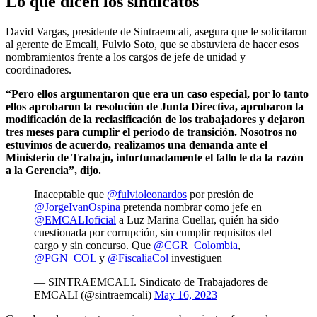
Lo que dicen los sindicatos
David Vargas, presidente de Sintraemcali, asegura que le solicitaron
al gerente de Emcali, Fulvio Soto, que se abstuviera de hacer esos
nombramientos frente a los cargos de jefe de unidad y
coordinadores.
“Pero ellos argumentaron que era un caso especial, por lo tanto
ellos aprobaron la resolución de Junta Directiva, aprobaron la
modificación de la reclasificación de los trabajadores y dejaron
tres meses para cumplir el periodo de transición. Nosotros no
estuvimos de acuerdo, realizamos una demanda ante el
Ministerio de Trabajo, infortunadamente el fallo le da la razón
a la Gerencia”, dijo.
Inaceptable que
@fulvioleonardos
por presión de
@JorgeIvanOspina
pretenda nombrar como jefe en
@EMCALIoficial
a Luz Marina Cuellar, quién ha sido
cuestionada por corrupción, sin cumplir requisitos del
cargo y sin concurso. Que
@CGR_Colombia
,
@PGN_COL
y
@FiscaliaCol
investiguen
— SINTRAEMCALI. Sindicato de Trabajadores de
EMCALI (@sintraemcali)
May 16, 2023