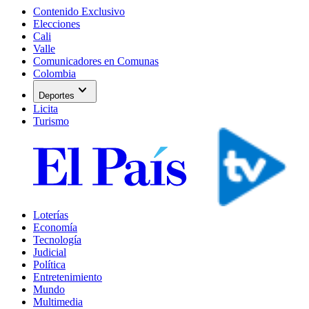
Contenido Exclusivo
Elecciones
Cali
Valle
Comunicadores en Comunas
Colombia
expand_more
Deportes
Licita
Turismo
Loterías
Economía
Tecnología
Judicial
Política
Entretenimiento
Mundo
Multimedia