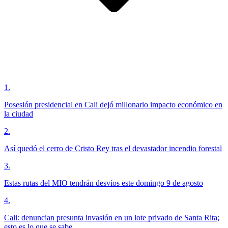
1
.
Posesión presidencial en Cali dejó millonario impacto económico en
la ciudad
2
.
Así quedó el cerro de Cristo Rey tras el devastador incendio forestal
3
.
Estas rutas del MIO tendrán desvíos este domingo 9 de agosto
4
.
Cali: denuncian presunta invasión en un lote privado de Santa Rita;
esto es lo que se sabe