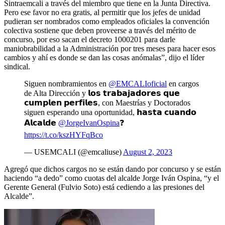
Sintraemcali a través del miembro que tiene en la Junta Directiva.
Pero ese favor no era gratis, al permitir que los jefes de unidad
pudieran ser nombrados como empleados oficiales la convención
colectiva sostiene que deben proveerse a través del mérito de
concurso, por eso sacan el decreto 1000201 para darle
maniobrabilidad a la Administración por tres meses para hacer esos
cambios y ahí es donde se dan las cosas anómalas”, dijo el líder
sindical.
Siguen nombramientos en
@EMCALIoficial
en cargos
de Alta Dirección y 𝗹𝗼𝘀 𝘁𝗿𝗮𝗯𝗮𝗷𝗮𝗱𝗼𝗿𝗲𝘀 𝗾𝘂𝗲
𝗰𝘂𝗺𝗽𝗹𝗲𝗻 𝗽𝗲𝗿𝗳𝗶𝗹𝗲𝘀, con Maestrías y Doctorados
siguen esperando una oportunidad, 𝗵𝗮𝘀𝘁𝗮 𝗰𝘂𝗮𝗻𝗱𝗼
𝗔𝗹𝗰𝗮𝗹𝗱𝗲
@JorgeIvanOspina
❓
https://t.co/kszHYFqBco
— USEMCALI (@emcaliuse)
August 2, 2023
Agregó que dichos cargos no se están dando por concurso y se están
haciendo “a dedo” como cuotas del alcalde Jorge Iván Ospina, “y el
Gerente General (Fulvio Soto) está cediendo a las presiones del
Alcalde”.