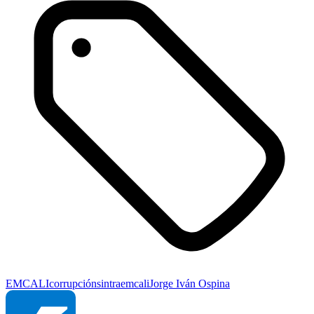
EMCALI
corrupción
sintraemcali
Jorge Iván Ospina