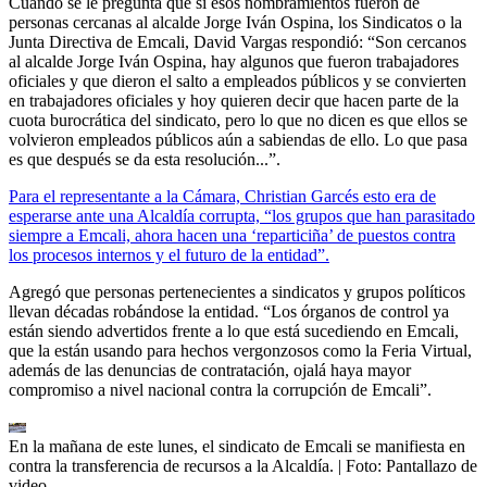
Cuando se le pregunta que si esos nombramientos fueron de
personas cercanas al alcalde Jorge Iván Ospina, los Sindicatos o la
Junta Directiva de Emcali, David Vargas respondió: “Son cercanos
al alcalde Jorge Iván Ospina, hay algunos que fueron trabajadores
oficiales y que dieron el salto a empleados públicos y se convierten
en trabajadores oficiales y hoy quieren decir que hacen parte de la
cuota burocrática del sindicato, pero lo que no dicen es que ellos se
volvieron empleados públicos aún a sabiendas de ello. Lo que pasa
es que después se da esta resolución...”.
Para el representante a la Cámara, Christian Garcés esto era de
esperarse ante una Alcaldía corrupta, “los grupos que han parasitado
siempre a Emcali, ahora hacen una ‘reparticiña’ de puestos contra
los procesos internos y el futuro de la entidad”.
Agregó que personas pertenecientes a sindicatos y grupos políticos
llevan décadas robándose la entidad. “Los órganos de control ya
están siendo advertidos frente a lo que está sucediendo en Emcali,
que la están usando para hechos vergonzosos como la Feria Virtual,
además de las denuncias de contratación, ojalá haya mayor
compromiso a nivel nacional contra la corrupción de Emcali”.
En la mañana de este lunes, el sindicato de Emcali se manifiesta en
contra la transferencia de recursos a la Alcaldía.
| Foto:
Pantallazo de
video