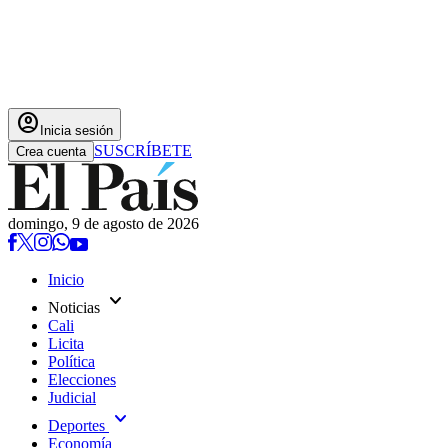
account_circle
Inicia sesión
SUSCRÍBETE
Crea cuenta
domingo, 9 de agosto de 2026
Inicio
expand_more
Noticias
Cali
Licita
Política
Elecciones
Judicial
expand_more
Deportes
Economía