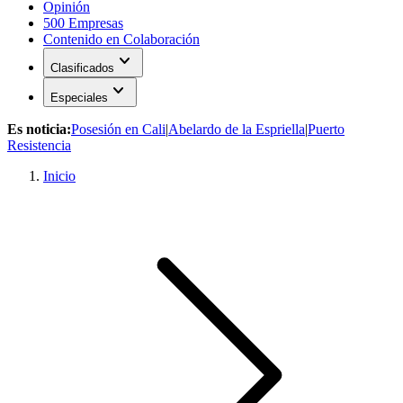
Opinión
500 Empresas
Contenido en Colaboración
expand_more
Clasificados
expand_more
Especiales
Es noticia:
Posesión en Cali
|
Abelardo de la Espriella
|
Puerto
Resistencia
Inicio