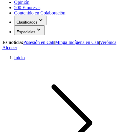
Opinión
500 Empresas
Contenido en Colaboración
expand_more
Clasificados
expand_more
Especiales
Es noticia:
Posesión en Cali
|
Minga Indígena en Cali
|
Verónica
Alcocer
Inicio