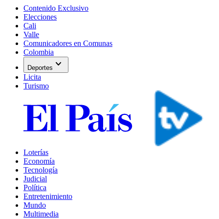
Contenido Exclusivo
Elecciones
Cali
Valle
Comunicadores en Comunas
Colombia
expand_more
Deportes
Licita
Turismo
Loterías
Economía
Tecnología
Judicial
Política
Entretenimiento
Mundo
Multimedia