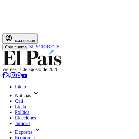
account_circle
Inicia sesión
SUSCRÍBETE
Crea cuenta
viernes, 7 de agosto de 2026
Inicio
expand_more
Noticias
Cali
Licita
Política
Elecciones
Judicial
expand_more
Deportes
Economía