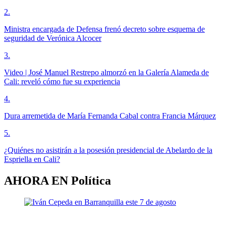
2
.
Ministra encargada de Defensa frenó decreto sobre esquema de
seguridad de Verónica Alcocer
3
.
Video | José Manuel Restrepo almorzó en la Galería Alameda de
Cali: reveló cómo fue su experiencia
4
.
Dura arremetida de María Fernanda Cabal contra Francia Márquez
5
.
¿Quiénes no asistirán a la posesión presidencial de Abelardo de la
Espriella en Cali?
AHORA EN
Política