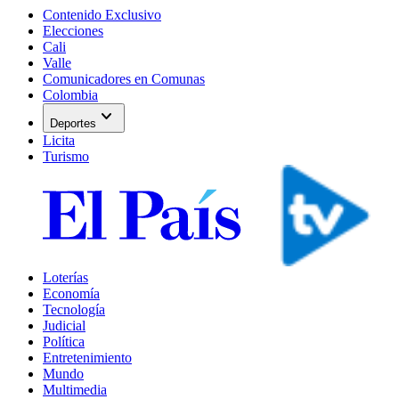
Contenido Exclusivo
Elecciones
Cali
Valle
Comunicadores en Comunas
Colombia
expand_more
Deportes
Licita
Turismo
Loterías
Economía
Tecnología
Judicial
Política
Entretenimiento
Mundo
Multimedia