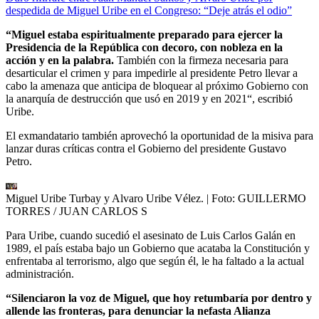
despedida de Miguel Uribe en el Congreso: “Deje atrás el odio”
“Miguel estaba espiritualmente preparado para ejercer la
Presidencia de la República con decoro, con nobleza en la
acción y en la palabra.
También con la firmeza necesaria para
desarticular el crimen y para impedirle al presidente Petro llevar a
cabo la amenaza que anticipa de bloquear al próximo Gobierno con
la anarquía de destrucción que usó en 2019 y en 2021“, escribió
Uribe.
El exmandatario también aprovechó la oportunidad de la misiva para
lanzar duras críticas contra el Gobierno del presidente Gustavo
Petro.
Miguel Uribe Turbay y Alvaro Uribe Vélez.
| Foto:
GUILLERMO
TORRES / JUAN CARLOS S
Para Uribe, cuando sucedió el asesinato de Luis Carlos Galán en
1989, el país estaba bajo un Gobierno que acataba la Constitución y
enfrentaba al terrorismo, algo que según él, le ha faltado a la actual
administración.
“Silenciaron la voz de Miguel, que hoy retumbaría por dentro y
allende las fronteras, para denunciar la nefasta Alianza