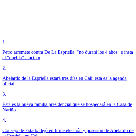
1
.
Petro arremete contra De La Espriella: "no durará los 4 años" e insta
al "pueblo" a actuar
2
.
Abelardo de la Espriella estará tres días en Cali: esta es la agenda
oficial
3
.
Esta es la nueva familia presidencial que se hospedará en la Casa de
Nariño
4
.
Consejo de Estado dejó en firme elección y posesión de Abelardo de
la Espriella en Cali