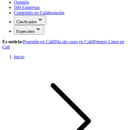
Opinión
500 Empresas
Contenido en Colaboración
expand_more
Clasificados
expand_more
Especiales
Es noticia:
Posesión en Cali
|
Día sin carro en Cali
|
Primera Linea en
Cali
Inicio