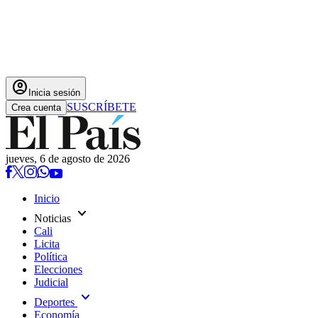
account_circle
Inicia sesión
SUSCRÍBETE
Crea cuenta
jueves, 6 de agosto de 2026
Inicio
expand_more
Noticias
Cali
Licita
Política
Elecciones
Judicial
expand_more
Deportes
Economía