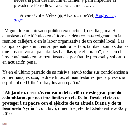
necesaria para desarticular el crimen y para impedirle al
presidente Petro llevar a cabo la amenaza…
— Álvaro Uribe Vélez (@AlvaroUribeVel)
August 13,
2025
“Miguel fue un artesano político excepcional, de alta gama. Su
entusiasmo fue idéntico en el foro académico más exigente, en la
reunión callejera o en la labor organizativa de un comité local. Las
campanas que anuncian su prematura partida, también son las dianas
que nos convocan para dar las batallas que él libraba”, destacó el
hoy condenado en primera instancia por fraude procesal y soborno
en actuación penal.
Ya en el último parrado de su misiva, envió todas sus condolencias a
su hermana, esposa, padre e hijos, al manifestarles que la presencia
espiritual de Uribe Turbay los acompañará.
“Alejandro, crecerás rodeado del cariño de este gran pueblo
colombiano que no tiene límites en el afecto. Desde el cielo te
protegerá tu padre con el ejército de tu abuela Diana y de tu
bisabuela Nydia”
, concluyó, quien fue jefe de Estado entre 2002 y
2010.