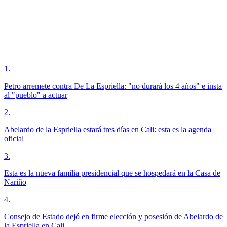
1
.
Petro arremete contra De La Espriella: "no durará los 4 años" e insta
al "pueblo" a actuar
2
.
Abelardo de la Espriella estará tres días en Cali: esta es la agenda
oficial
3
.
Esta es la nueva familia presidencial que se hospedará en la Casa de
Nariño
4
.
Consejo de Estado dejó en firme elección y posesión de Abelardo de
la Espriella en Cali