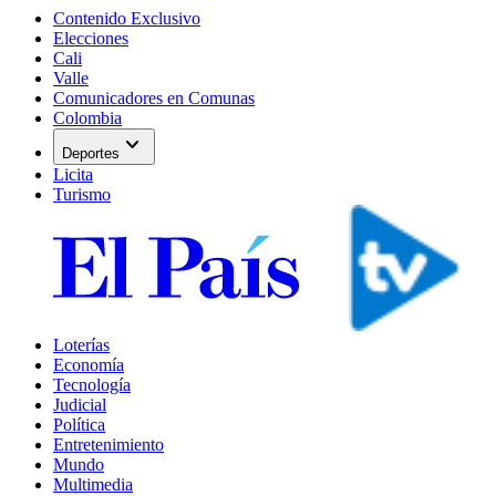
Contenido Exclusivo
Elecciones
Cali
Valle
Comunicadores en Comunas
Colombia
expand_more
Deportes
Licita
Turismo
Loterías
Economía
Tecnología
Judicial
Política
Entretenimiento
Mundo
Multimedia