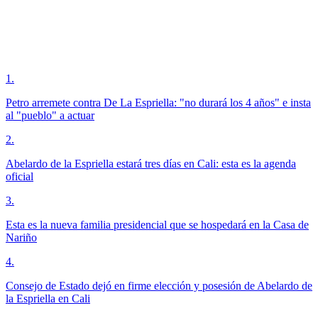
1
.
Petro arremete contra De La Espriella: "no durará los 4 años" e insta
al "pueblo" a actuar
2
.
Abelardo de la Espriella estará tres días en Cali: esta es la agenda
oficial
3
.
Esta es la nueva familia presidencial que se hospedará en la Casa de
Nariño
4
.
Consejo de Estado dejó en firme elección y posesión de Abelardo de
la Espriella en Cali