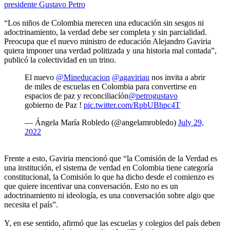
presidente Gustavo Petro
“Los niños de Colombia merecen una educación sin sesgos ni
adoctrinamiento, la verdad debe ser completa y sin parcialidad.
Preocupa que el nuevo ministro de educación Alejandro Gaviria
quiera imponer una verdad politizada y una historia mal contada”,
publicó la colectividad en un trino.
El nuevo
@Mineducacion
@agaviriau
nos invita a abrir
de miles de escuelas en Colombia para convertirse en
espacios de paz y reconciliacíón
@petrogustavo
gobierno de Paz !
pic.twitter.com/RpbUBhpc4T
— Ángela María Robledo (@angelamrobledo)
July 29,
2022
Frente a esto, Gaviria mencionó que “la Comisión de la Verdad es
una institución, el sistema de verdad en Colombia tiene categoría
constitucional, la Comisión lo que ha dicho desde el comienzo es
que quiere incentivar una conversación. Esto no es un
adoctrinamiento ni ideología, es una conversación sobre algo que
necesita el país”.
Y, en ese sentido, afirmó que las escuelas y colegios del país deben