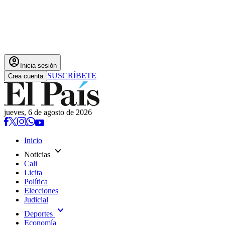
account_circle
Inicia sesión
SUSCRÍBETE
Crea cuenta
jueves, 6 de agosto de 2026
Inicio
expand_more
Noticias
Cali
Licita
Política
Elecciones
Judicial
expand_more
Deportes
Economía