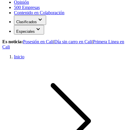
Opinión
500 Empresas
Contenido en Colaboración
expand_more
Clasificados
expand_more
Especiales
Es noticia:
Posesión en Cali
|
Día sin carro en Cali
|
Primera Linea en
Cali
Inicio