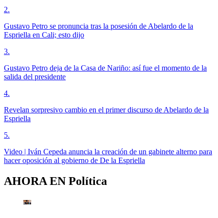
2
.
Gustavo Petro se pronuncia tras la posesión de Abelardo de la
Espriella en Cali; esto dijo
3
.
Gustavo Petro deja de la Casa de Nariño: así fue el momento de la
salida del presidente
4
.
Revelan sorpresivo cambio en el primer discurso de Abelardo de la
Espriella
5
.
Video | Iván Cepeda anuncia la creación de un gabinete alterno para
hacer oposición al gobierno de De la Espriella
AHORA EN
Política