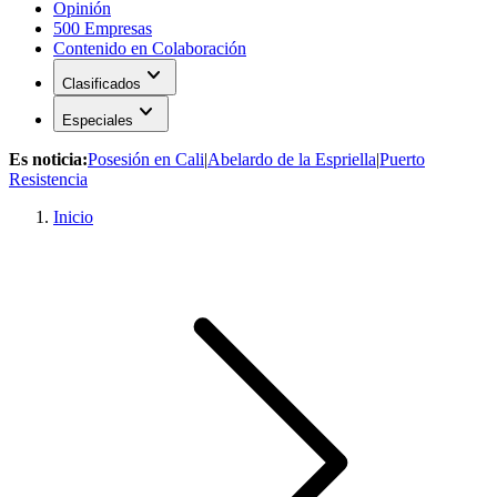
Opinión
500 Empresas
Contenido en Colaboración
expand_more
Clasificados
expand_more
Especiales
Es noticia:
Posesión en Cali
|
Abelardo de la Espriella
|
Puerto
Resistencia
Inicio