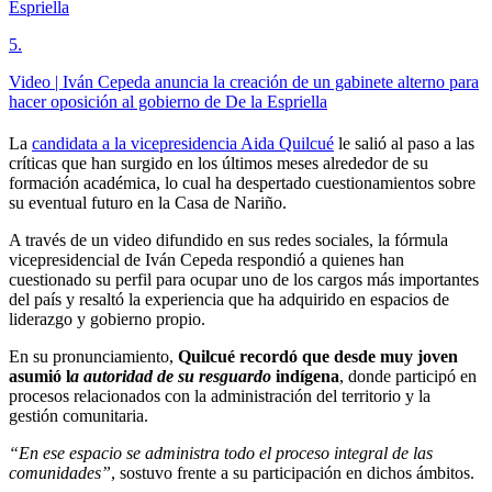
Espriella
5
.
Video | Iván Cepeda anuncia la creación de un gabinete alterno para
hacer oposición al gobierno de De la Espriella
La
candidata a la vicepresidencia Aida Quilcué
le salió al paso a las
críticas que han surgido en los últimos meses alrededor de su
formación académica, lo cual ha despertado cuestionamientos sobre
su eventual futuro en la Casa de Nariño.
A través de un video difundido en sus redes sociales, la fórmula
vicepresidencial de Iván Cepeda respondió a quienes han
cuestionado su perfil para ocupar uno de los cargos más importantes
del país y resaltó la experiencia que ha adquirido en espacios de
liderazgo y gobierno propio.
En su pronunciamiento,
Quilcué recordó que desde muy joven
asumió l
a autoridad de su resguardo
indígena
, donde participó en
procesos relacionados con la administración del territorio y la
gestión comunitaria.
“En ese espacio se administra todo el proceso integral de las
comunidades”
, sostuvo frente a su participación en dichos ámbitos.