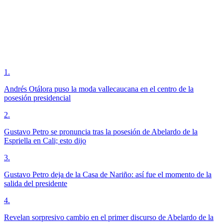
1
.
Andrés Otálora puso la moda vallecaucana en el centro de la
posesión presidencial
2
.
Gustavo Petro se pronuncia tras la posesión de Abelardo de la
Espriella en Cali; esto dijo
3
.
Gustavo Petro deja de la Casa de Nariño: así fue el momento de la
salida del presidente
4
.
Revelan sorpresivo cambio en el primer discurso de Abelardo de la