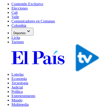
Contenido Exclusivo
Elecciones
Cali
Valle
Comunicadores en Comunas
Colombia
expand_more
Deportes
Licita
Turismo
Loterías
Economía
Tecnología
Judicial
Política
Entretenimiento
Mundo
Multimedia