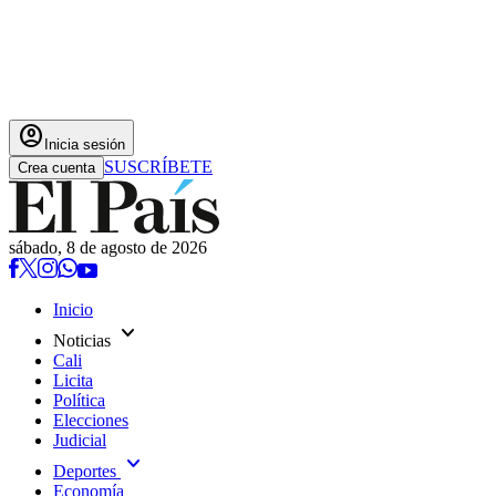
account_circle
Inicia sesión
SUSCRÍBETE
Crea cuenta
sábado, 8 de agosto de 2026
Inicio
expand_more
Noticias
Cali
Licita
Política
Elecciones
Judicial
expand_more
Deportes
Economía