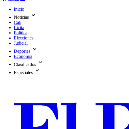
Inicio
expand_more
Noticias
Cali
Licita
Política
Elecciones
Judicial
expand_more
Deportes
Economía
expand_more
Clasificados
expand_more
Especiales