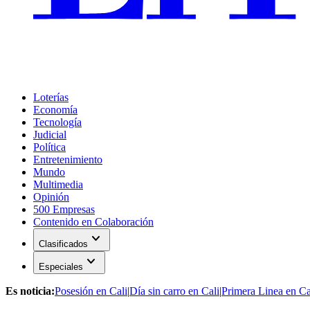
Loterías
Economía
Tecnología
Judicial
Política
Entretenimiento
Mundo
Multimedia
Opinión
500 Empresas
Contenido en Colaboración
expand_more
Clasificados
expand_more
Especiales
Es noticia:
Posesión en Cali
|
Día sin carro en Cali
|
Primera Linea en Ca