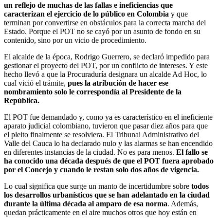
un reflejo de muchas de las fallas e ineficiencias que
caracterizan el ejercicio de lo público en Colombia
y que
terminan por convertirse en obstáculos para la correcta marcha del
Estado. Porque el POT no se cayó por un asunto de fondo en su
contenido, sino por un vicio de procedimiento.
El alcalde de la época, Rodrigo Guerrero, se declaró impedido para
gestionar el proyecto del POT, por un conflicto de intereses. Y este
hecho llevó a que la Procuraduría designara un alcalde Ad Hoc, lo
cual vició el trámite,
pues la atribución de hacer ese
nombramiento solo le correspondía al Presidente de la
República.
El POT fue demandado y, como ya es característico en el ineficiente
aparato judicial colombiano, tuvieron que pasar diez años para que
el pleito finalmente se resolviera. El Tribunal Administrativo del
Valle del Cauca lo ha declarado nulo y las alarmas se han encendido
en diferentes instancias de la ciudad. No es para menos.
El fallo se
ha conocido una década después de que el POT fuera aprobado
por el Concejo y cuando le restan solo dos años de vigencia.
Lo cual significa que surge un manto de incertidumbre sobre
todos
los desarrollos urbanísticos que se han adelantado en la ciudad
durante la última década al amparo de esa norma
. Además,
quedan prácticamente en el aire muchos otros que hoy están en