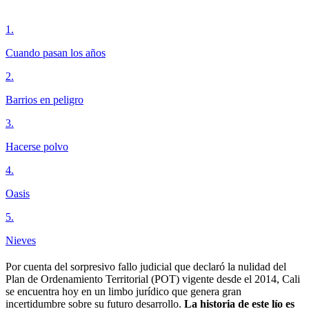
1
.
Cuando pasan los años
2
.
Barrios en peligro
3
.
Hacerse polvo
4
.
Oasis
5
.
Nieves
Por cuenta del sorpresivo fallo judicial que declaró la nulidad del
Plan de Ordenamiento Territorial (POT) vigente desde el 2014, Cali
se encuentra hoy en un limbo jurídico que genera gran
incertidumbre sobre su futuro desarrollo.
La historia de este lío es