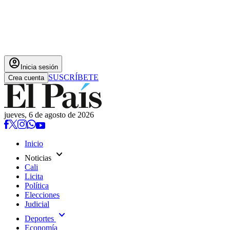
account_circle
Inicia sesión
SUSCRÍBETE
Crea cuenta
jueves, 6 de agosto de 2026
Inicio
expand_more
Noticias
Cali
Licita
Política
Elecciones
Judicial
expand_more
Deportes
Economía