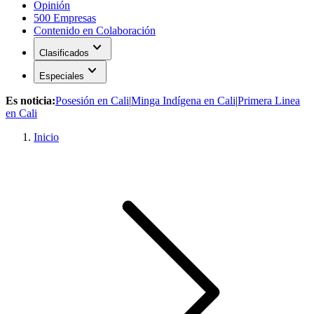
Opinión
500 Empresas
Contenido en Colaboración
expand_more
Clasificados
expand_more
Especiales
Es noticia:
Posesión en Cali
|
Minga Indígena en Cali
|
Primera Linea
en Cali
Inicio