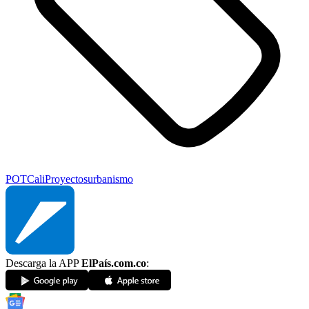
POT
Cali
Proyectos
urbanismo
Descarga la APP
ElPaís.com.co
: