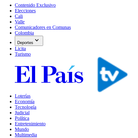
Contenido Exclusivo
Elecciones
Cali
Valle
Comunicadores en Comunas
Colombia
expand_more
Deportes
Licita
Turismo
Loterías
Economía
Tecnología
Judicial
Política
Entretenimiento
Mundo
Multimedia