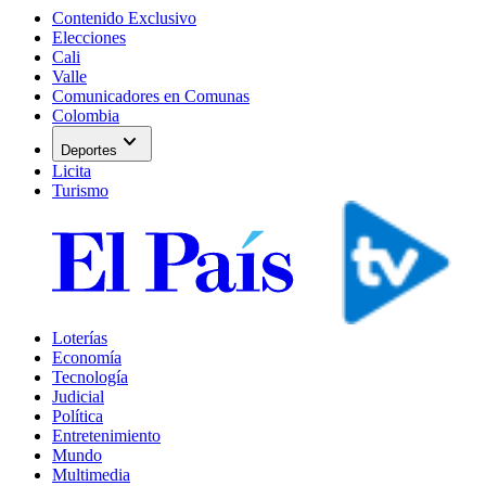
Contenido Exclusivo
Elecciones
Cali
Valle
Comunicadores en Comunas
Colombia
expand_more
Deportes
Licita
Turismo
Loterías
Economía
Tecnología
Judicial
Política
Entretenimiento
Mundo
Multimedia