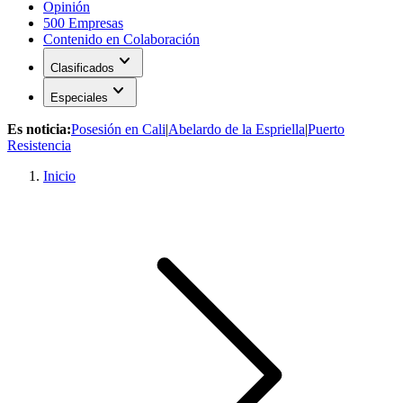
Opinión
500 Empresas
Contenido en Colaboración
expand_more
Clasificados
expand_more
Especiales
Es noticia:
Posesión en Cali
|
Abelardo de la Espriella
|
Puerto
Resistencia
Inicio