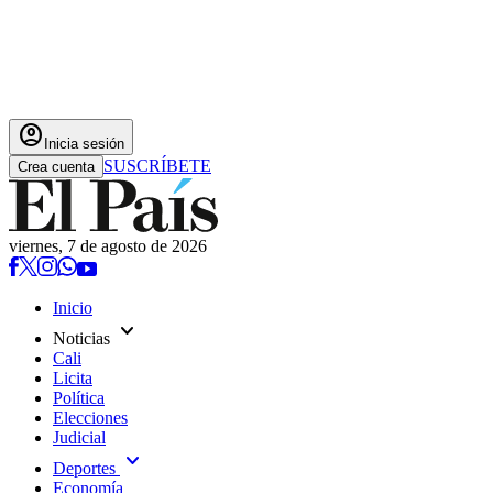
account_circle
Inicia sesión
SUSCRÍBETE
Crea cuenta
viernes, 7 de agosto de 2026
Inicio
expand_more
Noticias
Cali
Licita
Política
Elecciones
Judicial
expand_more
Deportes
Economía