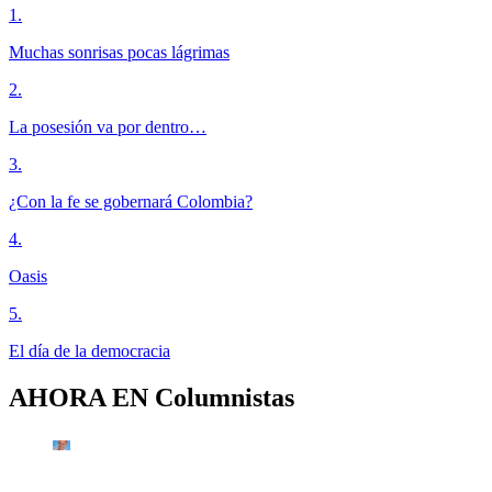
1
.
Muchas sonrisas pocas lágrimas
2
.
La posesión va por dentro…
3
.
¿Con la fe se gobernará Colombia?
4
.
Oasis
5
.
El día de la democracia
AHORA EN
Columnistas