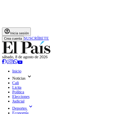
account_circle
Inicia sesión
SUSCRÍBETE
Crea cuenta
sábado, 8 de agosto de 2026
Inicio
expand_more
Noticias
Cali
Licita
Política
Elecciones
Judicial
expand_more
Deportes
Economía