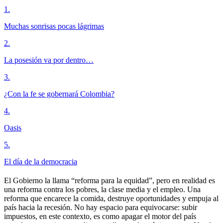
1
.
Muchas sonrisas pocas lágrimas
2
.
La posesión va por dentro…
3
.
¿Con la fe se gobernará Colombia?
4
.
Oasis
5
.
El día de la democracia
El Gobierno la llama “reforma para la equidad”, pero en realidad es
una reforma contra los pobres, la clase media y el empleo. Una
reforma que encarece la comida, destruye oportunidades y empuja al
país hacia la recesión. No hay espacio para equivocarse: subir
impuestos, en este contexto, es como apagar el motor del país