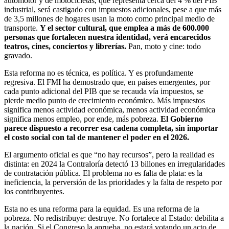
automotor y de motocicletas, que representa cerca del 4 % del PIB
industrial, será castigado con impuestos adicionales, pese a que más
de 3,5 millones de hogares usan la moto como principal medio de
transporte.
Y el sector cultural, que emplea a más de 600.000
personas que fortalecen nuestra identidad, verá encarecidos
teatros, cines, conciertos y librerías.
Pan, moto y cine: todo
gravado.
Esta reforma no es técnica, es política. Y es profundamente
regresiva. El FMI ha demostrado que, en países emergentes, por
cada punto adicional del PIB que se recauda vía impuestos, se
pierde medio punto de crecimiento económico. Más impuestos
significa menos actividad económica, menos actividad económica
significa menos empleo, por ende, más pobreza.
El Gobierno
parece dispuesto a recorrer esa cadena completa, sin importar
el costo social con tal de mantener el poder en el 2026.
El argumento oficial es que “no hay recursos”, pero la realidad es
distinta: en 2024 la Contraloría detectó 13 billones en irregularidades
de contratación pública. El problema no es falta de plata: es la
ineficiencia, la perversión de las prioridades y la falta de respeto por
los contribuyentes.
Esta no es una reforma para la equidad. Es una reforma de la
pobreza. No redistribuye: destruye. No fortalece al Estado: debilita a
la nación. Si el Congreso la aprueba, no estará votando un acto de