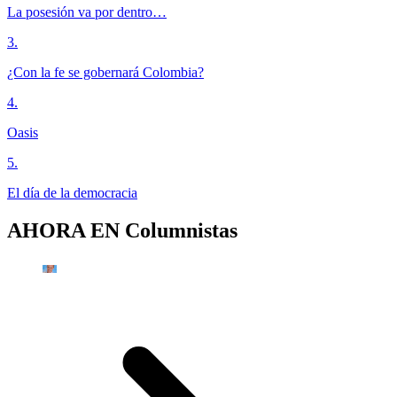
La posesión va por dentro…
3
.
¿Con la fe se gobernará Colombia?
4
.
Oasis
5
.
El día de la democracia
AHORA EN
Columnistas