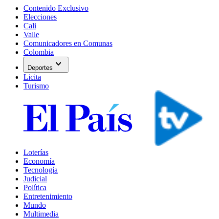
Contenido Exclusivo
Elecciones
Cali
Valle
Comunicadores en Comunas
Colombia
expand_more
Deportes
Licita
Turismo
Loterías
Economía
Tecnología
Judicial
Política
Entretenimiento
Mundo
Multimedia