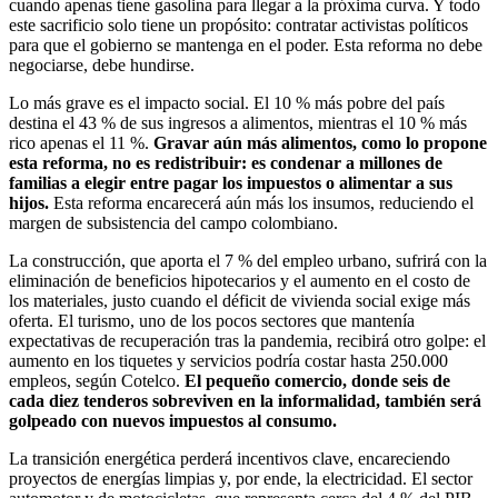
cuando apenas tiene gasolina para llegar a la próxima curva. Y todo
este sacrificio solo tiene un propósito: contratar activistas políticos
para que el gobierno se mantenga en el poder. Esta reforma no debe
negociarse, debe hundirse.
Lo más grave es el impacto social. El 10 % más pobre del país
destina el 43 % de sus ingresos a alimentos, mientras el 10 % más
rico apenas el 11 %.
Gravar aún más alimentos, como lo propone
esta reforma, no es redistribuir: es condenar a millones de
familias a elegir entre pagar los impuestos o alimentar a sus
hijos.
Esta reforma encarecerá aún más los insumos, reduciendo el
margen de subsistencia del campo colombiano.
La construcción, que aporta el 7 % del empleo urbano, sufrirá con la
eliminación de beneficios hipotecarios y el aumento en el costo de
los materiales, justo cuando el déficit de vivienda social exige más
oferta. El turismo, uno de los pocos sectores que mantenía
expectativas de recuperación tras la pandemia, recibirá otro golpe: el
aumento en los tiquetes y servicios podría costar hasta 250.000
empleos, según Cotelco.
El pequeño comercio, donde seis de
cada diez tenderos sobreviven en la informalidad, también será
golpeado con nuevos impuestos al consumo.
La transición energética perderá incentivos clave, encareciendo
proyectos de energías limpias y, por ende, la electricidad. El sector