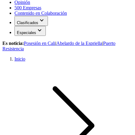
Opinión
500 Empresas
Contenido en Colaboración
expand_more
Clasificados
expand_more
Especiales
Es noticia:
Posesión en Cali
|
Abelardo de la Espriella
|
Puerto
Resistencia
Inicio