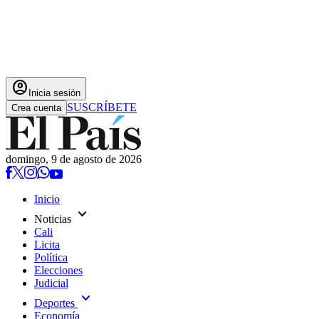
account_circle
Inicia sesión
SUSCRÍBETE
Crea cuenta
domingo, 9 de agosto de 2026
Inicio
expand_more
Noticias
Cali
Licita
Política
Elecciones
Judicial
expand_more
Deportes
Economía