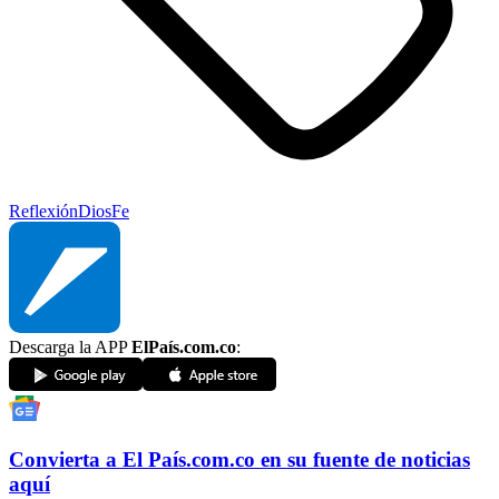
Reflexión
Dios
Fe
Descarga la APP
ElPaís.com.co
:
Convierta a
El País
.com.co
en su fuente de noticias
aquí