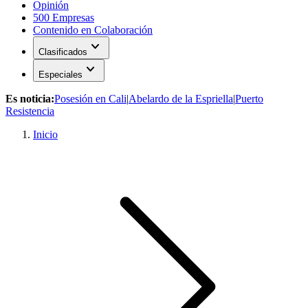
Opinión
500 Empresas
Contenido en Colaboración
expand_more
Clasificados
expand_more
Especiales
Es noticia:
Posesión en Cali
|
Abelardo de la Espriella
|
Puerto
Resistencia
Inicio