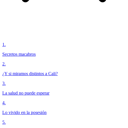
1
.
Secretos macabros
2
.
¿Y si miramos distintos a Cali?
3
.
La salud no puede esperar
4
.
Lo vivido en la posesión
5
.