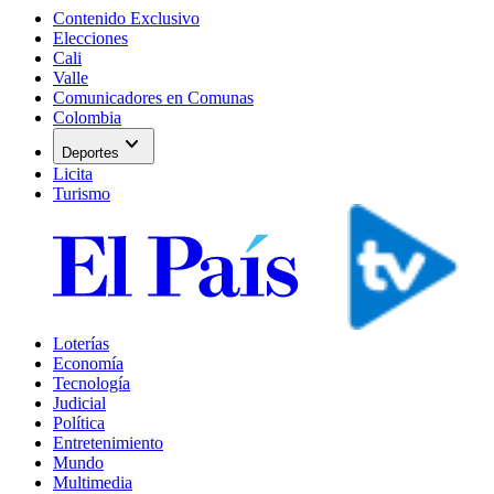
Contenido Exclusivo
Elecciones
Cali
Valle
Comunicadores en Comunas
Colombia
expand_more
Deportes
Licita
Turismo
Loterías
Economía
Tecnología
Judicial
Política
Entretenimiento
Mundo
Multimedia