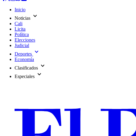
Inicio
expand_more
Noticias
Cali
Licita
Política
Elecciones
Judicial
expand_more
Deportes
Economía
expand_more
Clasificados
expand_more
Especiales