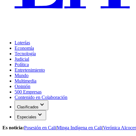
Loterías
Economía
Tecnología
Judicial
Política
Entretenimiento
Mundo
Multimedia
Opinión
500 Empresas
Contenido en Colaboración
expand_more
Clasificados
expand_more
Especiales
Es noticia:
Posesión en Cali
|
Minga Indígena en Cali
|
Verónica Alcocer