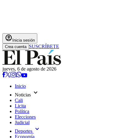
account_circle
Inicia sesión
SUSCRÍBETE
Crea cuenta
jueves, 6 de agosto de 2026
Inicio
expand_more
Noticias
Cali
Licita
Política
Elecciones
Judicial
expand_more
Deportes
Economía