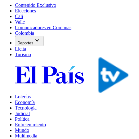
Contenido Exclusivo
Elecciones
Cali
Valle
Comunicadores en Comunas
Colombia
expand_more
Deportes
Licita
Turismo
Loterías
Economía
Tecnología
Judicial
Política
Entretenimiento
Mundo
Multimedia