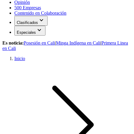
Opinión
500 Empresas
Contenido en Colaboración
expand_more
Clasificados
expand_more
Especiales
Es noticia:
Posesión en Cali
|
Minga Indígena en Cali
|
Primera Linea
en Cali
Inicio