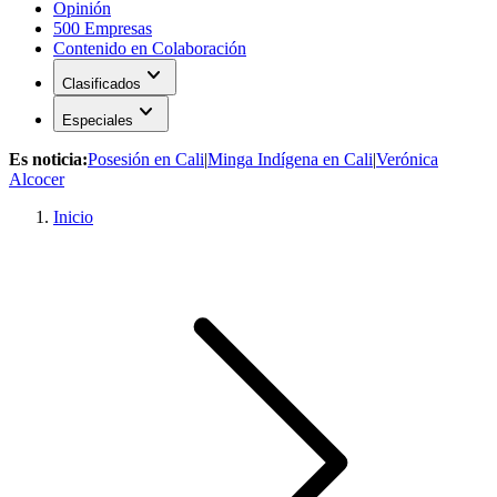
Opinión
500 Empresas
Contenido en Colaboración
expand_more
Clasificados
expand_more
Especiales
Es noticia:
Posesión en Cali
|
Minga Indígena en Cali
|
Verónica
Alcocer
Inicio