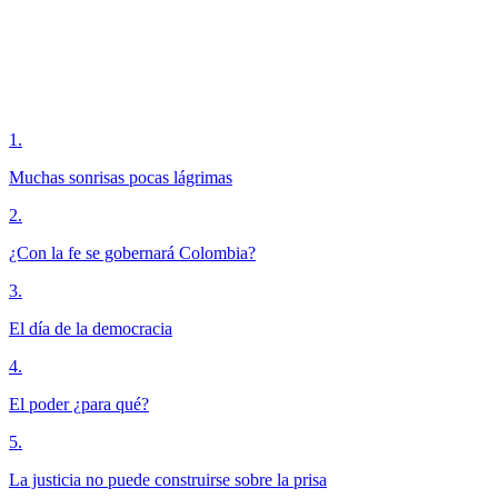
1
.
Muchas sonrisas pocas lágrimas
2
.
¿Con la fe se gobernará Colombia?
3
.
El día de la democracia
4
.
El poder ¿para qué?
5
.
La justicia no puede construirse sobre la prisa