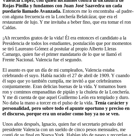
Valencia López, con quien luchamos contra la dictadura de
Rojas Pinilla y fundamos con Juan José Saavedra un cada
puedario llamado Avanzada.
Entonces me lo encontraba -al padre-
con alguna frecuencia en la Lonchería Belalcázar, que era el
restaurante de lujo. Y me invitaba a beber fino, que era tomar el ron
Caldas.
¡Ah recuerdos gratos de la vida! Él era entonces el candidato a la
Presidencia de todos los estudiantes, postulación que por momentos
se tiró Laureano Gómez al postular al propio Alberto Lleras
Camargo, quien fue el primer mandatario de lo que se llamó el
Frente Nacional. Valencia fue el segundo.
El asunto es que un día de mi cumpleaños, Valencia estaba
celebrando el suyo. Había nacido el 27 de abril de 1909. Y cuando
él supo que yo también cumplía, me invitó a que celebráramos
conjuntamente. Eran delicias buenas de la vida. Y tomamos buen
ron y comimos empanaditas de pipián y la chuleta de la Lonchería.
Y me di cuenta de que aquel Guillermo León era templado y duro.
No daba la mano a torcer en el pulso de la vida.
Tenía carácter y
personalidad, pero sobre todo el apunte oportuno y preciso en
el discurso, porque era un orador como hoy ya no se ven.
Unos años después, Ignacio, quien fue el secretario privado del
presidente Valencia con un sueldo de cinco pesos mensuales, me
contó de su final en Nueva York. Habían ido de paseo y recorrían a