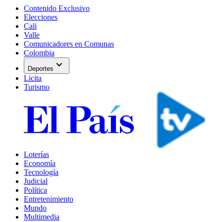
Contenido Exclusivo
Elecciones
Cali
Valle
Comunicadores en Comunas
Colombia
expand_more
Deportes
Licita
Turismo
Loterías
Economía
Tecnología
Judicial
Política
Entretenimiento
Mundo
Multimedia