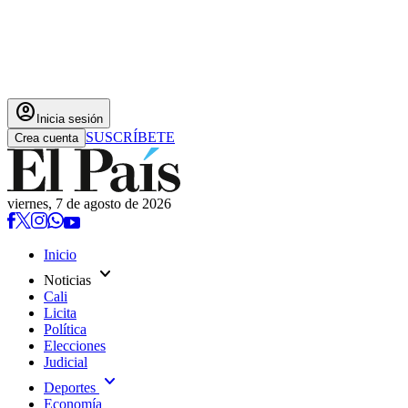
account_circle
Inicia sesión
SUSCRÍBETE
Crea cuenta
viernes, 7 de agosto de 2026
Inicio
expand_more
Noticias
Cali
Licita
Política
Elecciones
Judicial
expand_more
Deportes
Economía