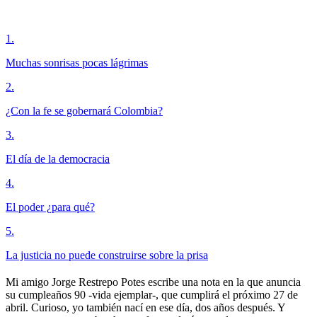
1
.
Muchas sonrisas pocas lágrimas
2
.
¿Con la fe se gobernará Colombia?
3
.
El día de la democracia
4
.
El poder ¿para qué?
5
.
La justicia no puede construirse sobre la prisa
Mi amigo Jorge Restrepo Potes escribe una nota en la que anuncia
su cumpleaños 90 -vida ejemplar-, que cumplirá el próximo 27 de
abril. Curioso, yo también nací en ese día, dos años después. Y