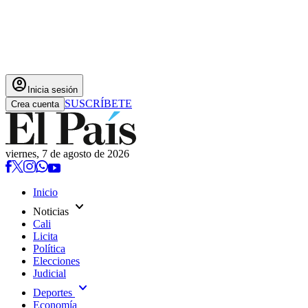
account_circle
Inicia sesión
SUSCRÍBETE
Crea cuenta
viernes, 7 de agosto de 2026
Inicio
expand_more
Noticias
Cali
Licita
Política
Elecciones
Judicial
expand_more
Deportes
Economía