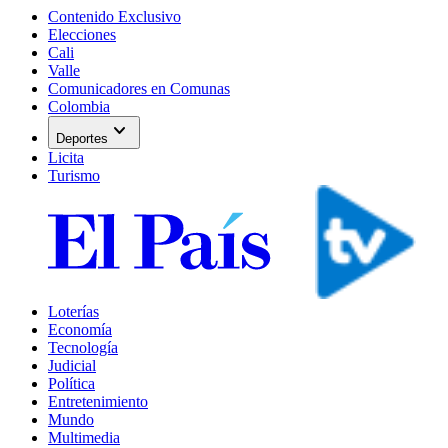
Contenido Exclusivo
Elecciones
Cali
Valle
Comunicadores en Comunas
Colombia
expand_more
Deportes
Licita
Turismo
Loterías
Economía
Tecnología
Judicial
Política
Entretenimiento
Mundo
Multimedia