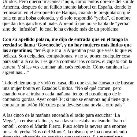
Unidos. Pero quería ‘macanear’ aquí, como tantos obreros del sur de
América, después de un fallido intento laboral en España, donde lo
requisaron en el aeropuerto de Barajas, cuando le preguntaron qué
traía en una bolsa colorada, y él solo respondió “yerba”, el nombre
que dan los gauchos al mate. Aprendió que no se habla de “yerba”
sino de “infusión”, lo cual le ha evitado más de un problema.
Con su apellido polaco, me dijo de entrada que en el tango la
verdad se llama ‘Goyeneche’, y no hay mujeres más lindas que
las argentinas;
“tenés que ir a la Argentina para que veás lo que es
belleza. Son delgadas, compadronas, y no se ponen cualquier cosa
para salir a la calle. Les gusta combinar los colores, el zapato con la
cartera. Y si las ves caminar, ahí caés redondo. Cómo caminan las
argentinas…”
Todo el tiempo que vivió en casa, dijo que estaba cansado de buscar
una mujer bonita en Estados Unidos. “No sé qué comen, pero
cuando voy al trabajo cada mañana, tengo el pasatiempo de ir
contando gordas. Ayer conté 34; si uno se enamora aquí tiene que
contratar un avión Hércules para llevarse una novia a otro país”.
A las cinco de la mañana encendía el radio para escuchar ‘La
Mega’, la emisora latina, y ya a las seis estaba mateando “bajo el
ombú”, como el Martín Fierro. Puso sobre la nevera una enorme
bolsa de yerba ‘Rosa del Monte’, la misma que iba consumiendo