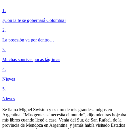
1
.
¿Con la fe se gobernará Colombia?
2
.
La posesión va por dentro…
3
.
Muchas sonrisas pocas lágrimas
4
.
Nieves
5
.
Nieves
Se llama Miguel Swistun y es uno de mis grandes amigos en
Argentina. “Más gente así necesita el mundo”, dijo mientras hojeaba
mis libros cuando llegó a casa. Venía del Sur, de San Rafael, de la
provincia de Mendoza en Argentina, y jamás había visitado Estados