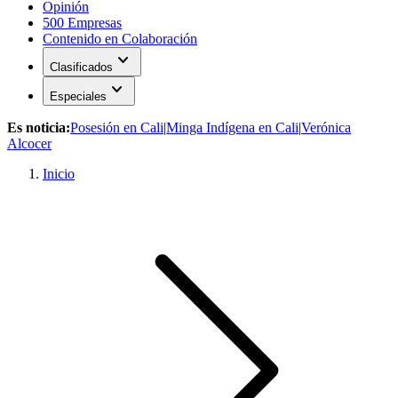
Opinión
500 Empresas
Contenido en Colaboración
expand_more
Clasificados
expand_more
Especiales
Es noticia:
Posesión en Cali
|
Minga Indígena en Cali
|
Verónica
Alcocer
Inicio