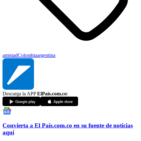
amistad
Colombia
argentina
Descarga la APP
ElPaís.com.co
:
Convierta a
El País
.com.co
en su fuente de noticias
aquí