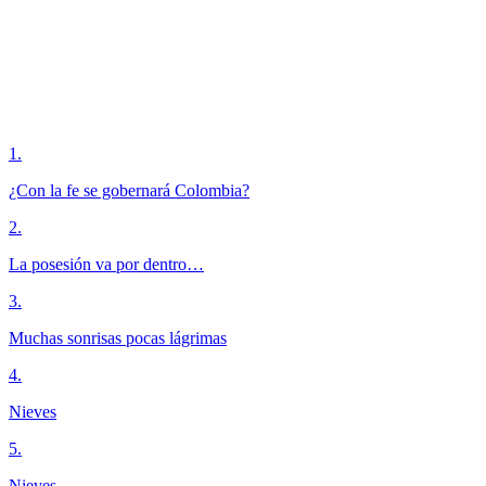
1
.
¿Con la fe se gobernará Colombia?
2
.
La posesión va por dentro…
3
.
Muchas sonrisas pocas lágrimas
4
.
Nieves
5
.
Nieves