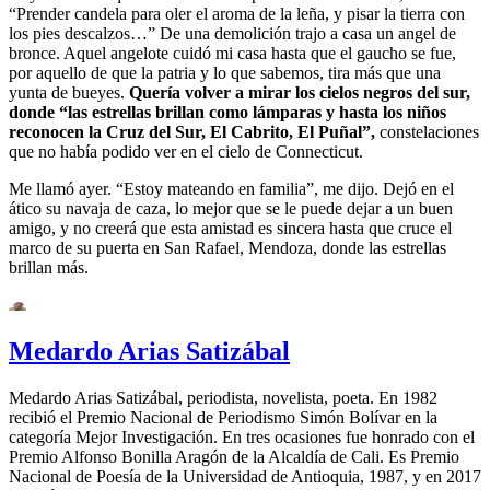
“Prender candela para oler el aroma de la leña, y pisar la tierra con
los pies descalzos…” De una demolición trajo a casa un angel de
bronce. Aquel angelote cuidó mi casa hasta que el gaucho se fue,
por aquello de que la patria y lo que sabemos, tira más que una
yunta de bueyes.
Quería volver a mirar los cielos negros del sur,
donde “las estrellas brillan como lámparas y hasta los niños
reconocen la Cruz del Sur, El Cabrito, El Puñal”,
constelaciones
que no había podido ver en el cielo de Connecticut.
Me llamó ayer. “Estoy mateando en familia”, me dijo. Dejó en el
ático su navaja de caza, lo mejor que se le puede dejar a un buen
amigo, y no creerá que esta amistad es sincera hasta que cruce el
marco de su puerta en San Rafael, Mendoza, donde las estrellas
brillan más.
Medardo Arias Satizábal
Medardo Arias Satizábal, periodista, novelista, poeta. En 1982
recibió el Premio Nacional de Periodismo Simón Bolívar en la
categoría Mejor Investigación. En tres ocasiones fue honrado con el
Premio Alfonso Bonilla Aragón de la Alcaldía de Cali. Es Premio
Nacional de Poesía de la Universidad de Antioquia, 1987, y en 2017