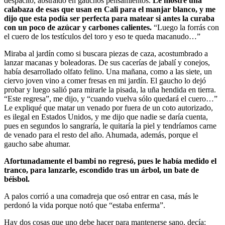
despacito, abstraído en gauchos pensamientos.
Le mostré una
calabaza de esas que usan en Cali para el manjar blanco, y me
dijo que esta podía ser perfecta para matear si antes la curaba
con un poco de azúcar y carbones calientes.
“Luego la forrás con
el cuero de los testículos del toro y eso te queda macanudo…”
Miraba al jardín como si buscara piezas de caza, acostumbrado a
lanzar macanas y boleadoras. De sus cacerías de jabalí y conejos,
había desarrollado olfato felino. Una mañana, como a las siete, un
ciervo joven vino a comer fresas en mi jardín. El gaucho lo dejó
probar y luego salió para mirarle la pisada, la uña hendida en tierra.
“Este regresa”, me dijo, y “cuando vuelva sólo quedará el cuero…”
Le expliqué que matar un venado por fuera de un coto autorizado,
es ilegal en Estados Unidos, y me dijo que nadie se daría cuenta,
pues en segundos lo sangraría, le quitaría la piel y tendríamos carne
de venado para el resto del año. Ahumada, además, porque el
gaucho sabe ahumar.
Afortunadamente el bambi no regresó, pues le había medido el
tranco, para lanzarle, escondido tras un árbol, un bate de
béisbol.
A palos corrió a una comadreja que osó entrar en casa, más le
perdonó la vida porque notó que “estaba enferma”.
Hay dos cosas que uno debe hacer para mantenerse sano, decía: