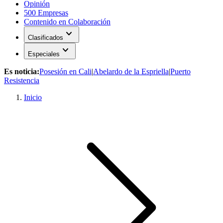
Opinión
500 Empresas
Contenido en Colaboración
expand_more
Clasificados
expand_more
Especiales
Es noticia:
Posesión en Cali
|
Abelardo de la Espriella
|
Puerto
Resistencia
Inicio