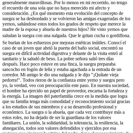
generalmente maravillosas. Por lo menos en mi recorrido, no tengo
el recuerdo de una sola que no haya merecido mi afecto y
consideración. ¿En qué momento esta evolución del concepto de
suegra se ha desbordado y se volvieron las amigas exageradas de los
yernos, saltándose estos todos los grados de respeto que merece la
madre de la esposa y abuela de nuestros hijos? He visto yernos que
saludan la suegra con una nalgada. Que le gritan cucha o gordiflona.
Se burlan de los esfuerzos por mejoras estéticas inútiles. Conocí el
caso de un joven que abrió la puerta del baño social, encontró su
suegra en difícil actividad digestiva y delante de la visita entró al
sanitario y la saludó de beso. La pobre señora salió tres días
después. Hace poco estuve en una finca, la suegra preparaba
sancocho en fogón de leña y estaba agachada a la entrada de un
corredor. Mi amigo le dio una nalgada y le dijo "¡Quítate vieja
pedorra!". Todos rieron de la confianza entre yerno y suegra pero
yo, la verdad, veo con preocupación este paso. En nuestra sociedad,
el hombre ha ejercido un papel de proveedor, encarna la fortaleza y
la energía. La imagen del paterfamilia crece en la medida que logra
que su familia tenga más comodidad y reconocimiento social gracias
a los estudios de sus miembros y a su desarrollo profesional y
económico. La suegra o la abuela, que cada vez contribuye más a
estos roles, no ha dejado de ser la guardiana de los valores
familiares. La unión, la solidaridad, la tolerancia, la resiliencia, la
abnegación, todos son valores defendidos y ejercidos por esa