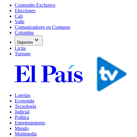
Contenido Exclusivo
Elecciones
Cali
Valle
Comunicadores en Comunas
Colombia
expand_more
Deportes
Licita
Turismo
Loterías
Economía
Tecnología
Judicial
Política
Entretenimiento
Mundo
Multimedia