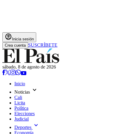
account_circle
Inicia sesión
SUSCRÍBETE
Crea cuenta
sábado, 8 de agosto de 2026
Inicio
expand_more
Noticias
Cali
Licita
Política
Elecciones
Judicial
expand_more
Deportes
Economía