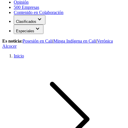
Opinión
500 Empresas
Contenido en Colaboración
expand_more
Clasificados
expand_more
Especiales
Es noticia:
Posesión en Cali
|
Minga Indígena en Cali
|
Verónica
Alcocer
Inicio