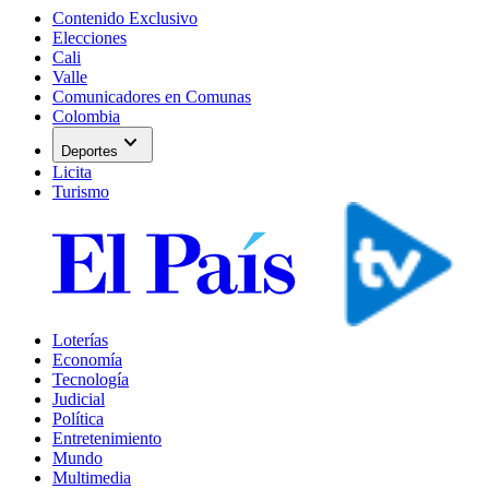
Contenido Exclusivo
Elecciones
Cali
Valle
Comunicadores en Comunas
Colombia
expand_more
Deportes
Licita
Turismo
Loterías
Economía
Tecnología
Judicial
Política
Entretenimiento
Mundo
Multimedia