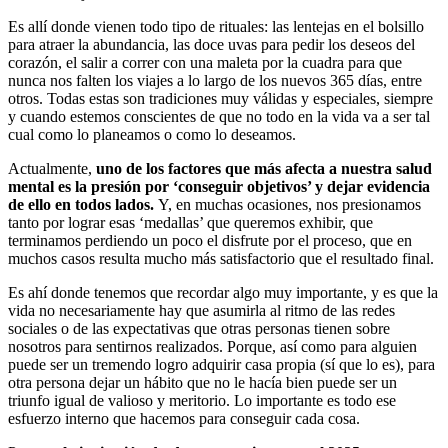
Es allí donde vienen todo tipo de rituales: las lentejas en el bolsillo
para atraer la abundancia, las doce uvas para pedir los deseos del
corazón, el salir a correr con una maleta por la cuadra para que
nunca nos falten los viajes a lo largo de los nuevos 365 días, entre
otros. Todas estas son tradiciones muy válidas y especiales, siempre
y cuando estemos conscientes de que no todo en la vida va a ser tal
cual como lo planeamos o como lo deseamos.
Actualmente,
uno de los factores que más afecta a nuestra salud
mental es la presión por ‘conseguir objetivos’ y dejar evidencia
de ello en todos lados.
Y, en muchas ocasiones, nos presionamos
tanto por lograr esas ‘medallas’ que queremos exhibir, que
terminamos perdiendo un poco el disfrute por el proceso, que en
muchos casos resulta mucho más satisfactorio que el resultado final.
Es ahí donde tenemos que recordar algo muy importante, y es que la
vida no necesariamente hay que asumirla al ritmo de las redes
sociales o de las expectativas que otras personas tienen sobre
nosotros para sentirnos realizados. Porque, así como para alguien
puede ser un tremendo logro adquirir casa propia (sí que lo es), para
otra persona dejar un hábito que no le hacía bien puede ser un
triunfo igual de valioso y meritorio. Lo importante es todo ese
esfuerzo interno que hacemos para conseguir cada cosa.