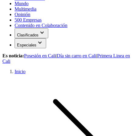
Mundo
Multimedia
Opinión
500 Empresas
Contenido en Colaboración
expand_more
Clasificados
expand_more
Especiales
Es noticia:
Posesión en Cali
|
Día sin carro en Cali
|
Primera Linea en
Cali
Inicio