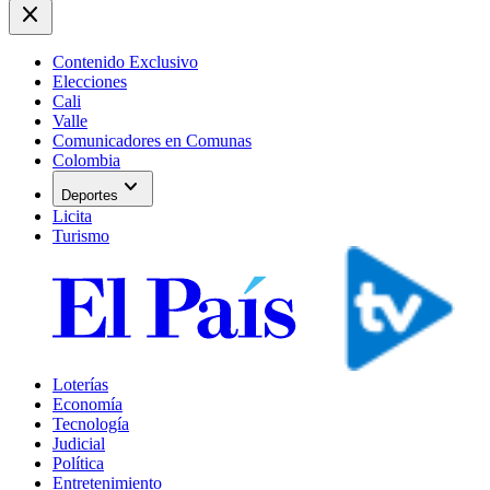
close
Contenido Exclusivo
Elecciones
Cali
Valle
Comunicadores en Comunas
Colombia
expand_more
Deportes
Licita
Turismo
Loterías
Economía
Tecnología
Judicial
Política
Entretenimiento