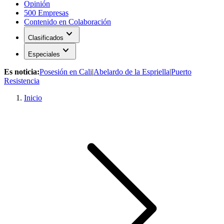
Opinión
500 Empresas
Contenido en Colaboración
expand_more
Clasificados
expand_more
Especiales
Es noticia:
Posesión en Cali
|
Abelardo de la Espriella
|
Puerto
Resistencia
Inicio