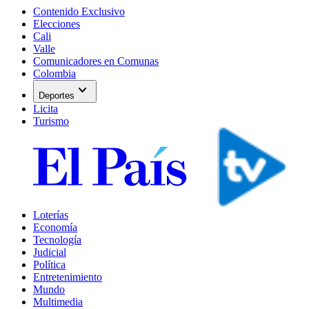
Contenido Exclusivo
Elecciones
Cali
Valle
Comunicadores en Comunas
Colombia
expand_more
Deportes
Licita
Turismo
Loterías
Economía
Tecnología
Judicial
Política
Entretenimiento
Mundo
Multimedia