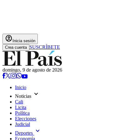
account_circle
Inicia sesión
SUSCRÍBETE
Crea cuenta
domingo, 9 de agosto de 2026
Inicio
expand_more
Noticias
Cali
Licita
Política
Elecciones
Judicial
expand_more
Deportes
Economía