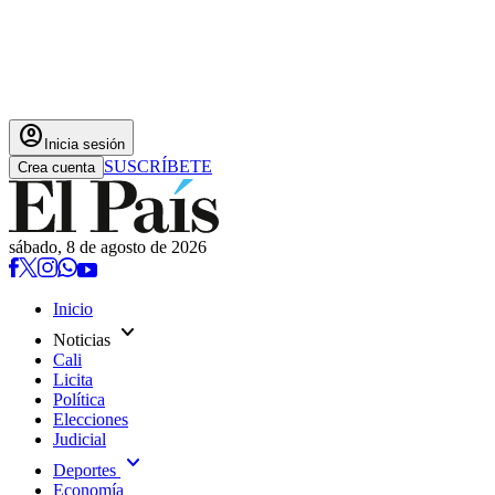
account_circle
Inicia sesión
SUSCRÍBETE
Crea cuenta
sábado, 8 de agosto de 2026
Inicio
expand_more
Noticias
Cali
Licita
Política
Elecciones
Judicial
expand_more
Deportes
Economía