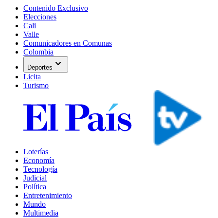
Contenido Exclusivo
Elecciones
Cali
Valle
Comunicadores en Comunas
Colombia
expand_more
Deportes
Licita
Turismo
Loterías
Economía
Tecnología
Judicial
Política
Entretenimiento
Mundo
Multimedia