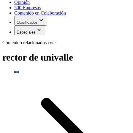
Opinión
500 Empresas
Contenido en Colaboración
expand_more
Clasificados
expand_more
Especiales
Contenido relacionados con:
rector de univalle