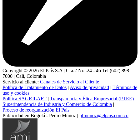
Copyright ©
2026
El País S.A | Cra.2 No .24 - 46 Tel.(602) 898
7000 | Cali, Colombia
Servicio al cliente:
Canales de Servicio al Cliente
Política de Tratamiento de Datos
|
Aviso de privacidad
|
Términos de
uso y cookies
Política SAGRILAFT
|
Transparencia y Ética Empresarial (PTEE)
Superintendencia de Industria y Comercio de Colombia
|
Proceso de reorganización El País
Publicidad en Bogotá - Pedro Muñoz |
pfmunoz@elpais.com.co