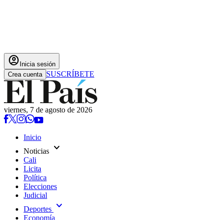
account_circle
Inicia sesión
SUSCRÍBETE
Crea cuenta
viernes, 7 de agosto de 2026
Inicio
expand_more
Noticias
Cali
Licita
Política
Elecciones
Judicial
expand_more
Deportes
Economía