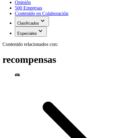
Opinión
500 Empresas
Contenido en Colaboración
expand_more
Clasificados
expand_more
Especiales
Contenido relacionados con:
recompensas