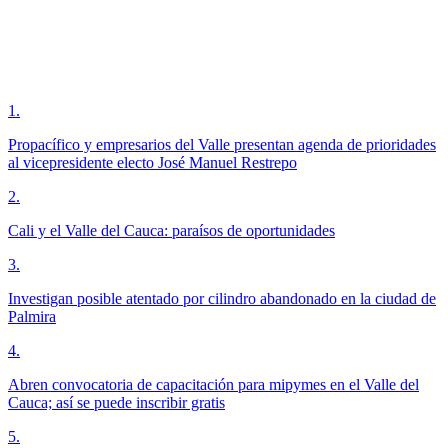
1
.
Propacífico y empresarios del Valle presentan agenda de prioridades
al vicepresidente electo José Manuel Restrepo
2
.
Cali y el Valle del Cauca: paraísos de oportunidades
3
.
Investigan posible atentado por cilindro abandonado en la ciudad de
Palmira
4
.
Abren convocatoria de capacitación para mipymes en el Valle del
Cauca; así se puede inscribir gratis
5
.