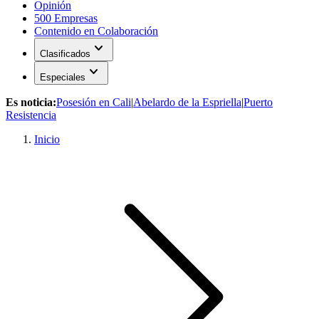
Opinión
500 Empresas
Contenido en Colaboración
expand_more
Clasificados
expand_more
Especiales
Es noticia:
Posesión en Cali
|
Abelardo de la Espriella
|
Puerto
Resistencia
Inicio