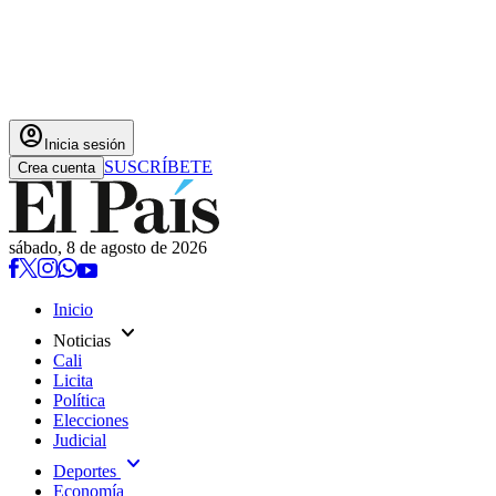
account_circle
Inicia sesión
SUSCRÍBETE
Crea cuenta
sábado, 8 de agosto de 2026
Inicio
expand_more
Noticias
Cali
Licita
Política
Elecciones
Judicial
expand_more
Deportes
Economía