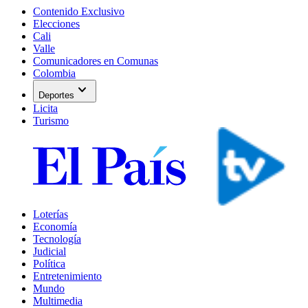
Contenido Exclusivo
Elecciones
Cali
Valle
Comunicadores en Comunas
Colombia
expand_more
Deportes
Licita
Turismo
Loterías
Economía
Tecnología
Judicial
Política
Entretenimiento
Mundo
Multimedia