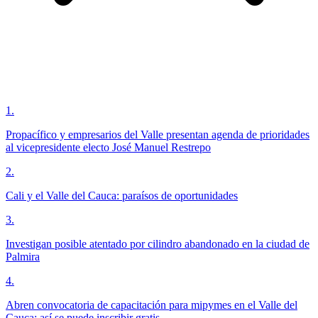
1
.
Propacífico y empresarios del Valle presentan agenda de prioridades
al vicepresidente electo José Manuel Restrepo
2
.
Cali y el Valle del Cauca: paraísos de oportunidades
3
.
Investigan posible atentado por cilindro abandonado en la ciudad de
Palmira
4
.
Abren convocatoria de capacitación para mipymes en el Valle del
Cauca; así se puede inscribir gratis