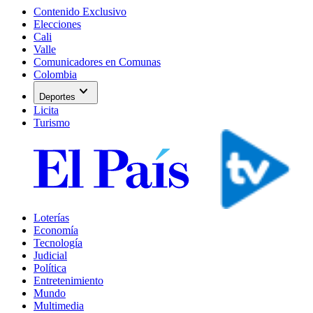
Contenido Exclusivo
Elecciones
Cali
Valle
Comunicadores en Comunas
Colombia
expand_more
Deportes
Licita
Turismo
Loterías
Economía
Tecnología
Judicial
Política
Entretenimiento
Mundo
Multimedia