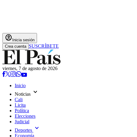
account_circle
Inicia sesión
SUSCRÍBETE
Crea cuenta
viernes, 7 de agosto de 2026
Inicio
expand_more
Noticias
Cali
Licita
Política
Elecciones
Judicial
expand_more
Deportes
Economía