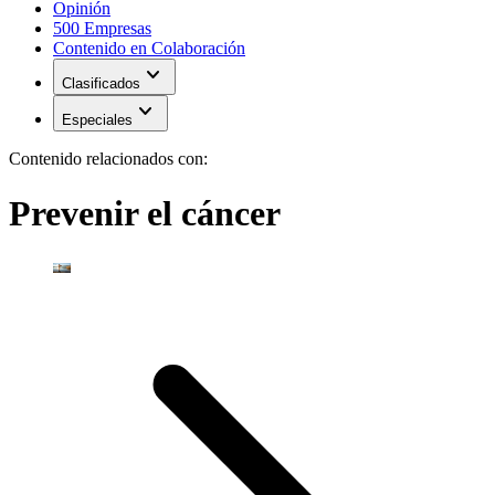
Opinión
500 Empresas
Contenido en Colaboración
expand_more
Clasificados
expand_more
Especiales
Contenido relacionados con:
Prevenir el cáncer