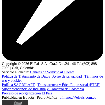
Copyright ©
2026
El País S.A | Cra.2 No .24 - 46 Tel.(602) 898
7000 | Cali, Colombia
Servicio al cliente:
Canales de Servicio al Cliente
Política de Tratamiento de Datos
|
Aviso de privacidad
|
Términos de
uso y cookies
Política SAGRILAFT
|
Transparencia y Ética Empresarial (PTEE)
Superintendencia de Industria y Comercio de Colombia
|
Proceso de reorganización El País
Publicidad en Bogotá - Pedro Muñoz |
pfmunoz@elpais.com.co