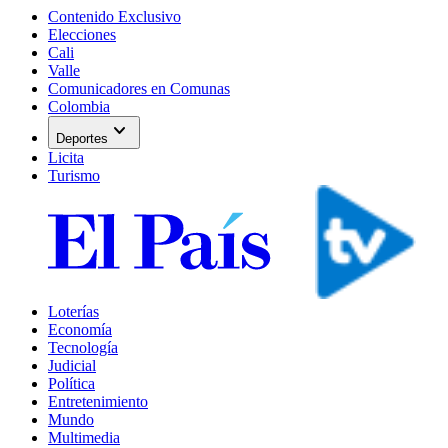
Contenido Exclusivo
Elecciones
Cali
Valle
Comunicadores en Comunas
Colombia
expand_more
Deportes
Licita
Turismo
Loterías
Economía
Tecnología
Judicial
Política
Entretenimiento
Mundo
Multimedia