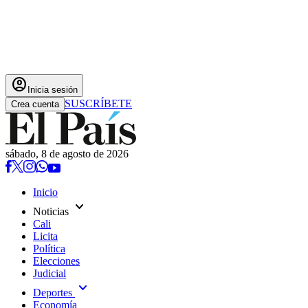
account_circle
Inicia sesión
SUSCRÍBETE
Crea cuenta
sábado, 8 de agosto de 2026
Inicio
expand_more
Noticias
Cali
Licita
Política
Elecciones
Judicial
expand_more
Deportes
Economía