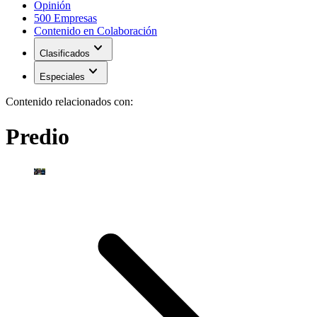
Opinión
500 Empresas
Contenido en Colaboración
expand_more
Clasificados
expand_more
Especiales
Contenido relacionados con:
Predio