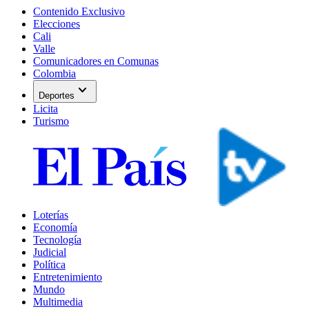
Contenido Exclusivo
Elecciones
Cali
Valle
Comunicadores en Comunas
Colombia
expand_more
Deportes
Licita
Turismo
Loterías
Economía
Tecnología
Judicial
Política
Entretenimiento
Mundo
Multimedia