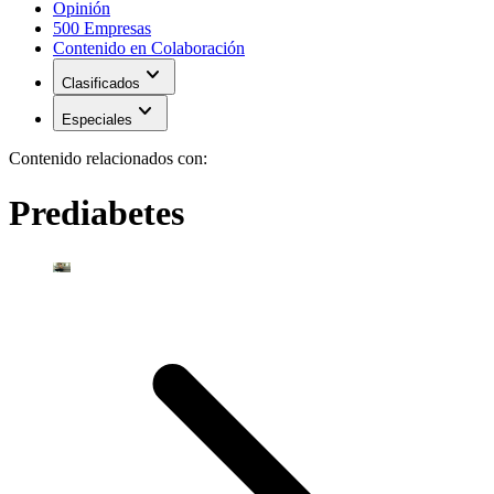
Opinión
500 Empresas
Contenido en Colaboración
expand_more
Clasificados
expand_more
Especiales
Contenido relacionados con:
Prediabetes