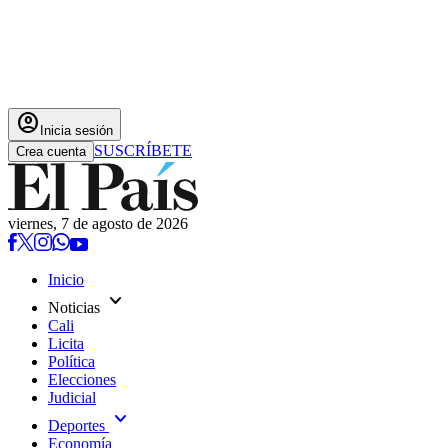
account_circle
Inicia sesión
SUSCRÍBETE
Crea cuenta
viernes, 7 de agosto de 2026
Inicio
expand_more
Noticias
Cali
Licita
Política
Elecciones
Judicial
expand_more
Deportes
Economía