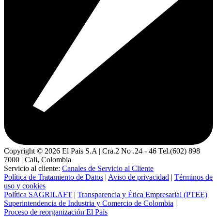
Copyright ©
2026
El País S.A | Cra.2 No .24 - 46 Tel.(602) 898
7000 | Cali, Colombia
Servicio al cliente:
Canales de Servicio al Cliente
Política de Tratamiento de Datos
|
Aviso de privacidad
|
Términos de
uso y cookies
Política SAGRILAFT
|
Transparencia y Ética Empresarial (PTEE)
Superintendencia de Industria y Comercio de Colombia
|
Proceso de reorganización El País