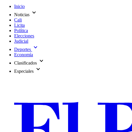
Inicio
expand_more
Noticias
Cali
Licita
Política
Elecciones
Judicial
expand_more
Deportes
Economía
expand_more
Clasificados
expand_more
Especiales