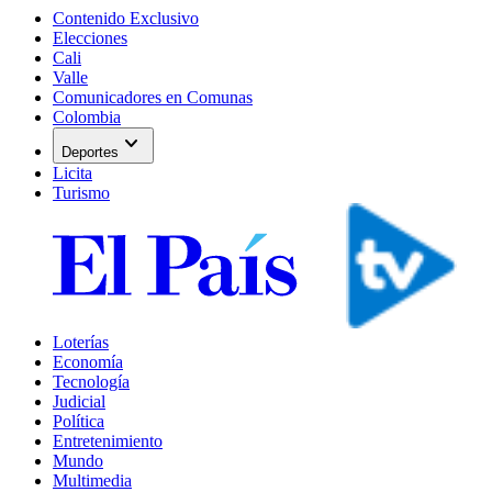
Contenido Exclusivo
Elecciones
Cali
Valle
Comunicadores en Comunas
Colombia
expand_more
Deportes
Licita
Turismo
Loterías
Economía
Tecnología
Judicial
Política
Entretenimiento
Mundo
Multimedia