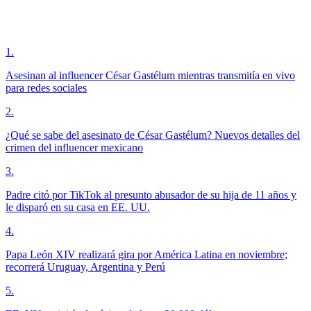
1
.
Asesinan al influencer César Gastélum mientras transmitía en vivo
para redes sociales
2
.
¿Qué se sabe del asesinato de César Gastélum? Nuevos detalles del
crimen del influencer mexicano
3
.
Padre citó por TikTok al presunto abusador de su hija de 11 años y
le disparó en su casa en EE. UU.
4
.
Papa León XIV realizará gira por América Latina en noviembre;
recorrerá Uruguay, Argentina y Perú
5
.