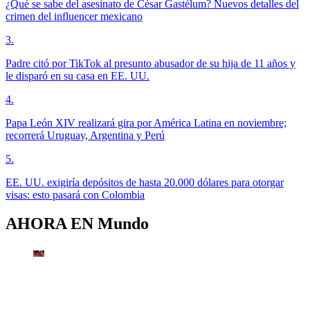
¿Qué se sabe del asesinato de César Gastélum? Nuevos detalles del
crimen del influencer mexicano
3
.
Padre citó por TikTok al presunto abusador de su hija de 11 años y
le disparó en su casa en EE. UU.
4
.
Papa León XIV realizará gira por América Latina en noviembre;
recorrerá Uruguay, Argentina y Perú
5
.
EE. UU. exigiría depósitos de hasta 20.000 dólares para otorgar
visas: esto pasará con Colombia
AHORA EN
Mundo