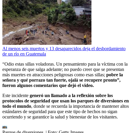
Al menos seis muertos y 13 desaparecidos deja el desbordamiento
de un río en Guatemala
“Odio estas sillas voladoras. Un pensamiento para la víctima con la
esperanza de que salga adelante; no puedo creer que se presentan
más muertes en atracciones peligrosas como esas sillas;
pobre la
señora y qué porrazo tan fuerte, ojalá se recupere pronto”,
fueron algunos comentarios que dejó el video.
Este incidente
generó un llamado a la reflexión sobre los
protocolos de seguridad que usan los parques de diversiones en
todo el mundo
, donde se recuerda la importancia de mantener altos
estándares de seguridad para que este tipo de hechos no sigan
ocurriendo y se garantice la salud y bienestar de los visitantes.
Parque de diversiones.
| Foto:
Getty Images