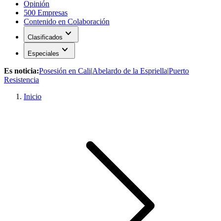
Opinión
500 Empresas
Contenido en Colaboración
expand_more
Clasificados
expand_more
Especiales
Es noticia:
Posesión en Cali
|
Abelardo de la Espriella
|
Puerto
Resistencia
Inicio