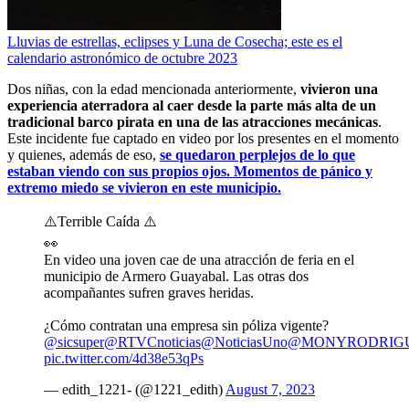
Lluvias de estrellas, eclipses y Luna de Cosecha; este es el
calendario astronómico de octubre 2023
Dos niñas, con la edad mencionada anteriormente,
vivieron una
experiencia aterradora al caer desde la parte más alta de un
tradicional barco pirata en una de las atracciones mecánicas
.
Este incidente fue captado en video por los presentes en el momento
y quienes, además de eso,
se quedaron perplejos de lo que
estaban viendo con sus propios ojos. Momentos de pánico y
extremo
miedo se vivieron en este municipio.
⚠️Terrible Caída ⚠️
👀
En video una joven cae de una atracción de feria en el
municipio de Armero Guayabal. Las otras dos
acompañantes sufren graves heridas.
¿Cómo contratan una empresa sin póliza vigente?
@sicsuper
@RTVCnoticias
@NoticiasUno
@MONYRODRIG
pic.twitter.com/4d38e53qPs
— edith_1221- (@1221_edith)
August 7, 2023