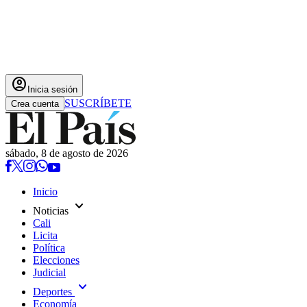
account_circle
Inicia sesión
SUSCRÍBETE
Crea cuenta
sábado, 8 de agosto de 2026
Inicio
expand_more
Noticias
Cali
Licita
Política
Elecciones
Judicial
expand_more
Deportes
Economía