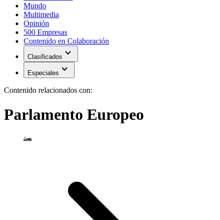
Mundo
Multimedia
Opinión
500 Empresas
Contenido en Colaboración
expand_more
Clasificados
expand_more
Especiales
Contenido relacionados con:
Parlamento Europeo