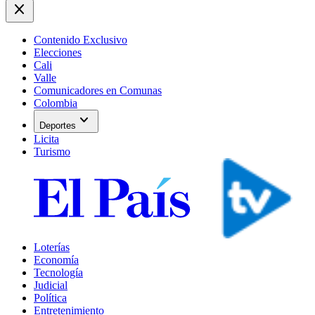
close
Contenido Exclusivo
Elecciones
Cali
Valle
Comunicadores en Comunas
Colombia
expand_more
Deportes
Licita
Turismo
Loterías
Economía
Tecnología
Judicial
Política
Entretenimiento