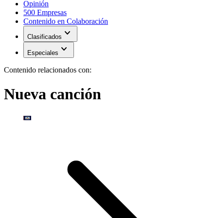
Opinión
500 Empresas
Contenido en Colaboración
expand_more
Clasificados
expand_more
Especiales
Contenido relacionados con:
Nueva canción