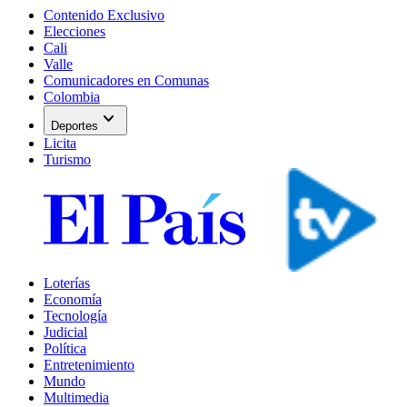
Contenido Exclusivo
Elecciones
Cali
Valle
Comunicadores en Comunas
Colombia
expand_more
Deportes
Licita
Turismo
Loterías
Economía
Tecnología
Judicial
Política
Entretenimiento
Mundo
Multimedia