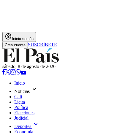
account_circle
Inicia sesión
SUSCRÍBETE
Crea cuenta
sábado, 8 de agosto de 2026
Inicio
expand_more
Noticias
Cali
Licita
Política
Elecciones
Judicial
expand_more
Deportes
Economía