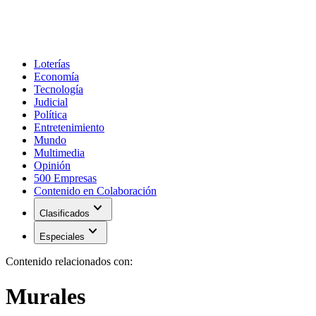
Loterías
Economía
Tecnología
Judicial
Política
Entretenimiento
Mundo
Multimedia
Opinión
500 Empresas
Contenido en Colaboración
expand_more
Clasificados
expand_more
Especiales
Contenido relacionados con:
Murales