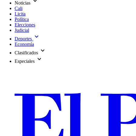
expand_more
Noticias
Cali
Licita
Política
Elecciones
Judicial
expand_more
Deportes
Economía
expand_more
Clasificados
expand_more
Especiales