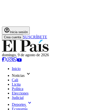
account_circle
Inicia sesión
SUSCRÍBETE
Crea cuenta
domingo, 9 de agosto de 2026
Inicio
expand_more
Noticias
Cali
Licita
Política
Elecciones
Judicial
expand_more
Deportes
Economía