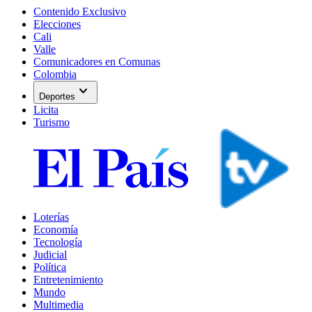
Contenido Exclusivo
Elecciones
Cali
Valle
Comunicadores en Comunas
Colombia
expand_more
Deportes
Licita
Turismo
Loterías
Economía
Tecnología
Judicial
Política
Entretenimiento
Mundo
Multimedia