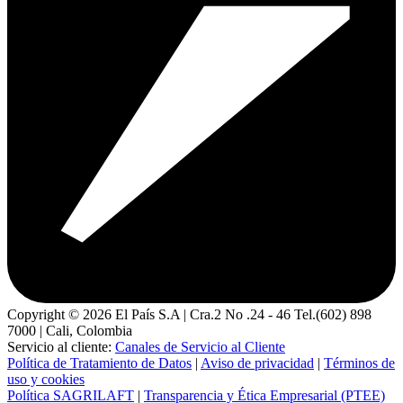
Copyright ©
2026
El País S.A | Cra.2 No .24 - 46 Tel.(602) 898
7000 | Cali, Colombia
Servicio al cliente:
Canales de Servicio al Cliente
Política de Tratamiento de Datos
|
Aviso de privacidad
|
Términos de
uso y cookies
Política SAGRILAFT
|
Transparencia y Ética Empresarial (PTEE)