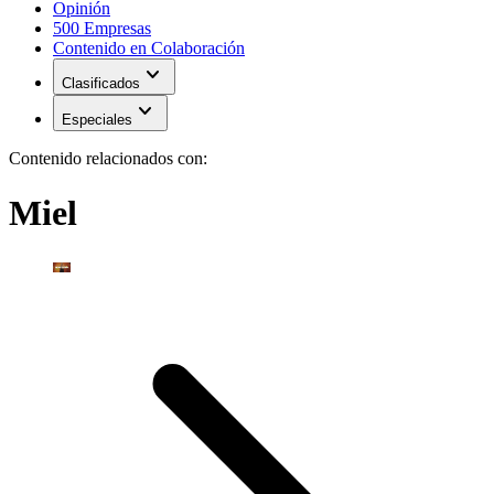
Opinión
500 Empresas
Contenido en Colaboración
expand_more
Clasificados
expand_more
Especiales
Contenido relacionados con:
Miel