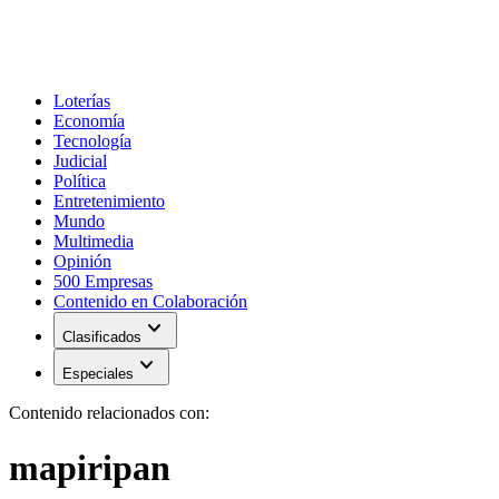
Loterías
Economía
Tecnología
Judicial
Política
Entretenimiento
Mundo
Multimedia
Opinión
500 Empresas
Contenido en Colaboración
expand_more
Clasificados
expand_more
Especiales
Contenido relacionados con:
mapiripan