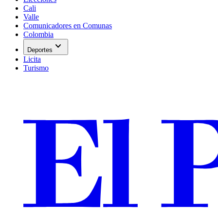
Cali
Valle
Comunicadores en Comunas
Colombia
expand_more
Deportes
Licita
Turismo