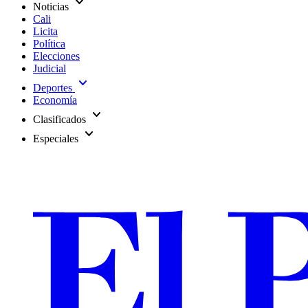
expand_more
Noticias
Cali
Licita
Política
Elecciones
Judicial
expand_more
Deportes
Economía
expand_more
Clasificados
expand_more
Especiales