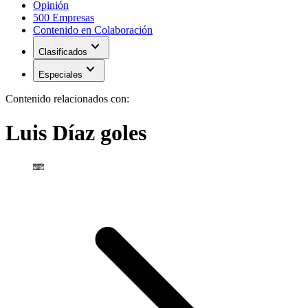
Opinión
500 Empresas
Contenido en Colaboración
expand_more
Clasificados
expand_more
Especiales
Contenido relacionados con:
Luis Díaz goles