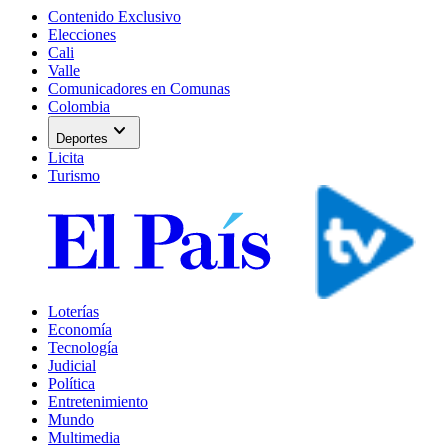
Contenido Exclusivo
Elecciones
Cali
Valle
Comunicadores en Comunas
Colombia
expand_more
Deportes
Licita
Turismo
Loterías
Economía
Tecnología
Judicial
Política
Entretenimiento
Mundo
Multimedia