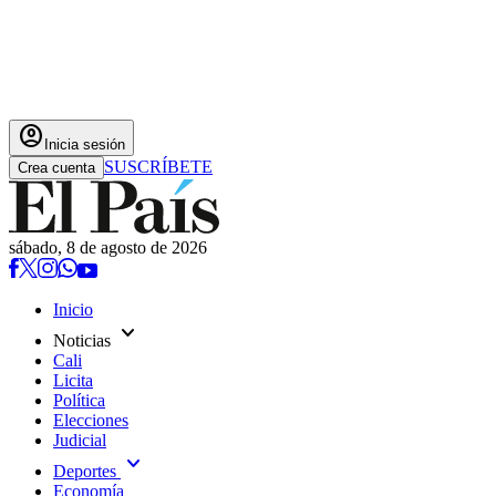
account_circle
Inicia sesión
SUSCRÍBETE
Crea cuenta
sábado, 8 de agosto de 2026
Inicio
expand_more
Noticias
Cali
Licita
Política
Elecciones
Judicial
expand_more
Deportes
Economía