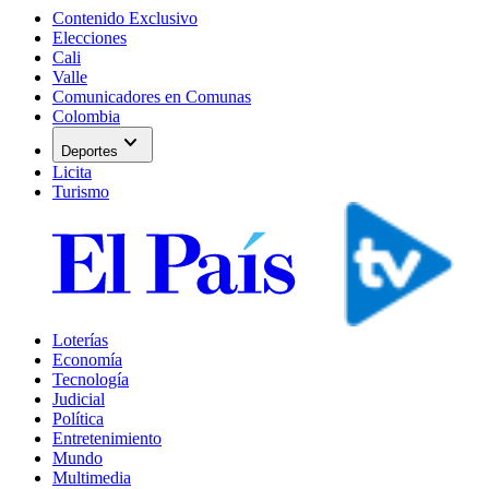
Contenido Exclusivo
Elecciones
Cali
Valle
Comunicadores en Comunas
Colombia
expand_more
Deportes
Licita
Turismo
Loterías
Economía
Tecnología
Judicial
Política
Entretenimiento
Mundo
Multimedia