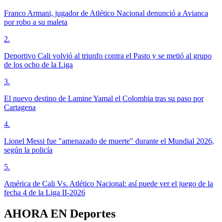
Franco Armani, jugador de Atlético Nacional denunció a Avianca
por robo a su maleta
2
.
Deportivo Cali volvió al triunfo contra el Pasto y se metió al grupo
de los ocho de la Liga
3
.
El nuevo destino de Lamine Yamal el Colombia tras su paso por
Cartagena
4
.
Lionel Messi fue "amenazado de muerte" durante el Mundial 2026,
según la policía
5
.
América de Cali Vs. Atlético Nacional: así puede ver el juego de la
fecha 4 de la Liga II-2026
AHORA EN
Deportes