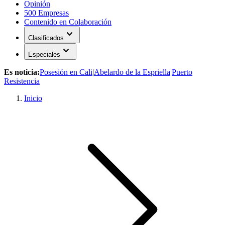
Opinión
500 Empresas
Contenido en Colaboración
expand_more
Clasificados
expand_more
Especiales
Es noticia:
Posesión en Cali
|
Abelardo de la Espriella
|
Puerto
Resistencia
Inicio