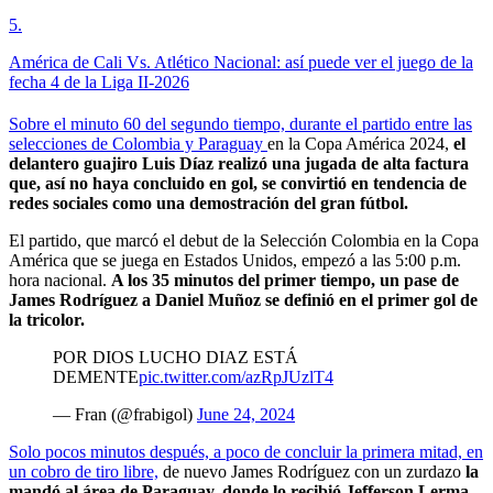
5
.
América de Cali Vs. Atlético Nacional: así puede ver el juego de la
fecha 4 de la Liga II-2026
Sobre el minuto 60 del segundo tiempo, durante el partido entre las
selecciones de Colombia y Paraguay
en la Copa América 2024,
el
delantero guajiro Luis Díaz realizó una jugada de alta factura
que, así no haya concluido en gol, se convirtió en tendencia de
redes sociales como una demostración del gran fútbol.
El partido, que marcó el debut de la Selección Colombia en la Copa
América que se juega en Estados Unidos, empezó a las 5:00 p.m.
hora nacional.
A los 35 minutos del primer tiempo, un pase de
James Rodríguez a Daniel Muñoz se definió en el primer gol de
la tricolor.
POR DIOS LUCHO DIAZ ESTÁ
DEMENTE
pic.twitter.com/azRpJUzlT4
— Fran (@frabigol)
June 24, 2024
Solo pocos minutos después, a poco de concluir la primera mitad, en
un cobro de tiro libre,
de nuevo James Rodríguez con un zurdazo
la
mandó al área de Paraguay, donde lo recibió Jefferson Lerma