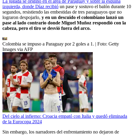
La jugada se originó en el área de Paraguay y sobre la esquina
izquierda, donde Díaz recibió
un pase y sostuvo el balón durante 10
segundos, resistiendo las embestidas de tres paraguayos que no
lograron despojarlo,
y en un descuido el colombiano lanzó un
pase al lado contrario donde Miguel Muñoz respondió con la
cabeza, pero el tiro se desvió fuera del arco.
Colombia se impuso a Paraguay por 2 goles a 1.
| Foto:
Getty
Images via AFP
Del cielo al infierno: Croacia empató con Italia y quedó eliminada
de la Eurocopa 2024
Sin embargo, los narradores del enfrentamiento no dejaron de