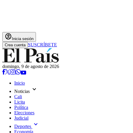
account_circle
Inicia sesión
SUSCRÍBETE
Crea cuenta
domingo, 9 de agosto de 2026
Inicio
expand_more
Noticias
Cali
Licita
Política
Elecciones
Judicial
expand_more
Deportes
Economía