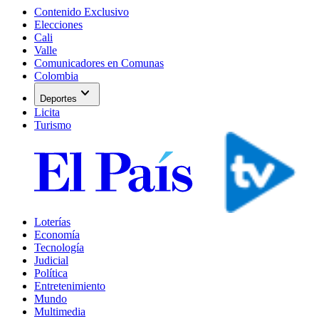
Contenido Exclusivo
Elecciones
Cali
Valle
Comunicadores en Comunas
Colombia
expand_more
Deportes
Licita
Turismo
Loterías
Economía
Tecnología
Judicial
Política
Entretenimiento
Mundo
Multimedia