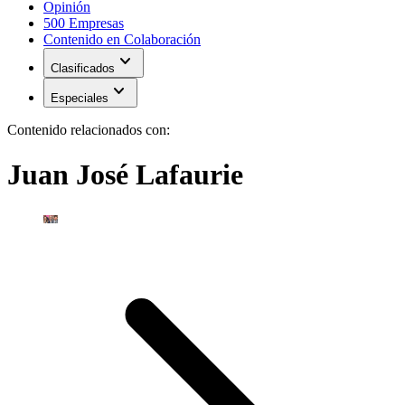
Opinión
500 Empresas
Contenido en Colaboración
expand_more
Clasificados
expand_more
Especiales
Contenido relacionados con:
Juan José Lafaurie