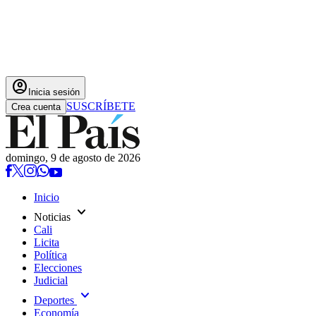
account_circle
Inicia sesión
SUSCRÍBETE
Crea cuenta
domingo, 9 de agosto de 2026
Inicio
expand_more
Noticias
Cali
Licita
Política
Elecciones
Judicial
expand_more
Deportes
Economía