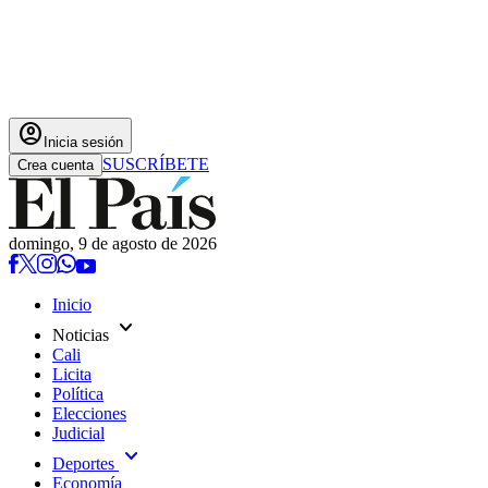
account_circle
Inicia sesión
SUSCRÍBETE
Crea cuenta
domingo, 9 de agosto de 2026
Inicio
expand_more
Noticias
Cali
Licita
Política
Elecciones
Judicial
expand_more
Deportes
Economía