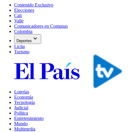
Contenido Exclusivo
Elecciones
Cali
Valle
Comunicadores en Comunas
Colombia
expand_more
Deportes
Licita
Turismo
Loterías
Economía
Tecnología
Judicial
Política
Entretenimiento
Mundo
Multimedia