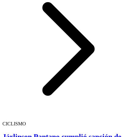
CICLISMO
Járlinson Pantano cumplió sanción de