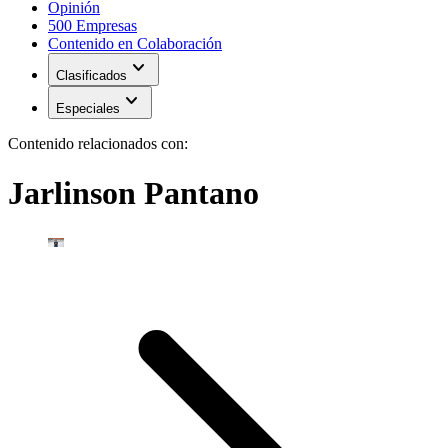
Opinión
500 Empresas
Contenido en Colaboración
expand_more
Clasificados
expand_more
Especiales
Contenido relacionados con:
Jarlinson Pantano