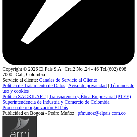
Copyright ©
2026
El País S.A | Cra.2 No .24 - 46 Tel.(602) 898
7000 | Cali, Colombia
Servicio al cliente:
Canales de Servicio al Cliente
Política de Tratamiento de Datos
|
Aviso de privacidad
|
Términos de
uso y cookies
Política SAGRILAFT
|
Transparencia y Ética Empresarial (PTEE)
Superintendencia de Industria y Comercio de Colombia
|
Proceso de reorganización El País
Publicidad en Bogotá - Pedro Muñoz |
pfmunoz@elpais.com.co