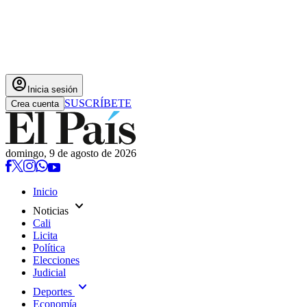
account_circle
Inicia sesión
SUSCRÍBETE
Crea cuenta
domingo, 9 de agosto de 2026
Inicio
expand_more
Noticias
Cali
Licita
Política
Elecciones
Judicial
expand_more
Deportes
Economía