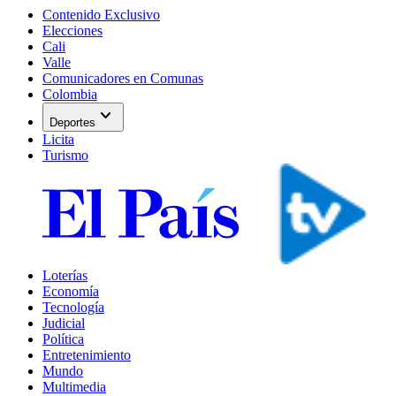
Contenido Exclusivo
Elecciones
Cali
Valle
Comunicadores en Comunas
Colombia
expand_more
Deportes
Licita
Turismo
Loterías
Economía
Tecnología
Judicial
Política
Entretenimiento
Mundo
Multimedia