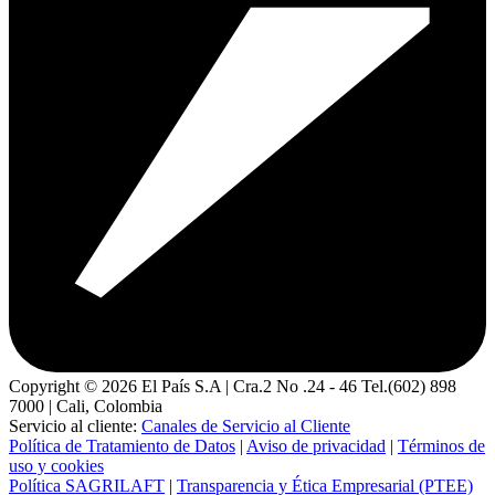
Copyright ©
2026
El País S.A | Cra.2 No .24 - 46 Tel.(602) 898
7000 | Cali, Colombia
Servicio al cliente:
Canales de Servicio al Cliente
Política de Tratamiento de Datos
|
Aviso de privacidad
|
Términos de
uso y cookies
Política SAGRILAFT
|
Transparencia y Ética Empresarial (PTEE)