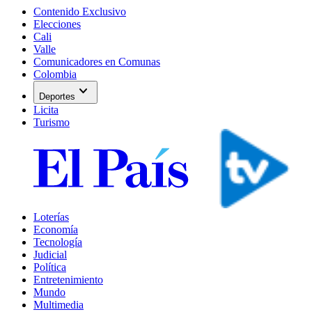
Contenido Exclusivo
Elecciones
Cali
Valle
Comunicadores en Comunas
Colombia
expand_more
Deportes
Licita
Turismo
Loterías
Economía
Tecnología
Judicial
Política
Entretenimiento
Mundo
Multimedia