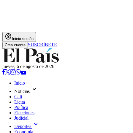
account_circle
Inicia sesión
SUSCRÍBETE
Crea cuenta
jueves, 6 de agosto de 2026
Inicio
expand_more
Noticias
Cali
Licita
Política
Elecciones
Judicial
expand_more
Deportes
Economía