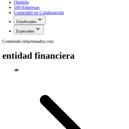
Opinión
500 Empresas
Contenido en Colaboración
expand_more
Clasificados
expand_more
Especiales
Contenido relacionados con:
entidad financiera