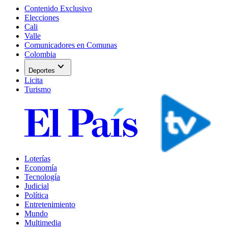
Contenido Exclusivo
Elecciones
Cali
Valle
Comunicadores en Comunas
Colombia
expand_more
Deportes
Licita
Turismo
Loterías
Economía
Tecnología
Judicial
Política
Entretenimiento
Mundo
Multimedia