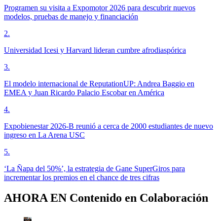
Programen su visita a Expomotor 2026 para descubrir nuevos
modelos, pruebas de manejo y financiación
2
.
Universidad Icesi y Harvard lideran cumbre afrodiaspórica
3
.
El modelo internacional de ReputationUP: Andrea Baggio en
EMEA y Juan Ricardo Palacio Escobar en América
4
.
Expobienestar 2026-B reunió a cerca de 2000 estudiantes de nuevo
ingreso en La Arena USC
5
.
‘La Ñapa del 50%’, la estrategia de Gane SuperGiros para
incrementar los premios en el chance de tres cifras
AHORA EN
Contenido en Colaboración