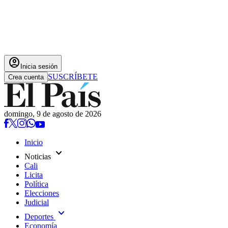
account_circle
Inicia sesión
SUSCRÍBETE
Crea cuenta
domingo, 9 de agosto de 2026
Inicio
expand_more
Noticias
Cali
Licita
Política
Elecciones
Judicial
expand_more
Deportes
Economía