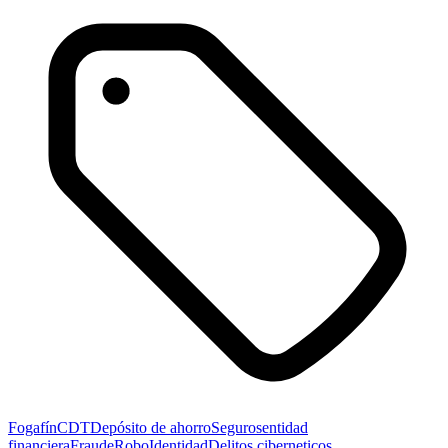
Fogafín
CDT
Depósito de ahorro
Seguros
entidad
financiera
Fraude
Robo
Identidad
Delitos ciberneticos