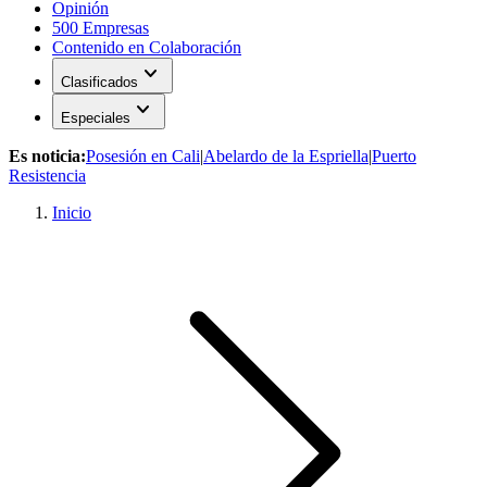
Opinión
500 Empresas
Contenido en Colaboración
expand_more
Clasificados
expand_more
Especiales
Es noticia:
Posesión en Cali
|
Abelardo de la Espriella
|
Puerto
Resistencia
Inicio