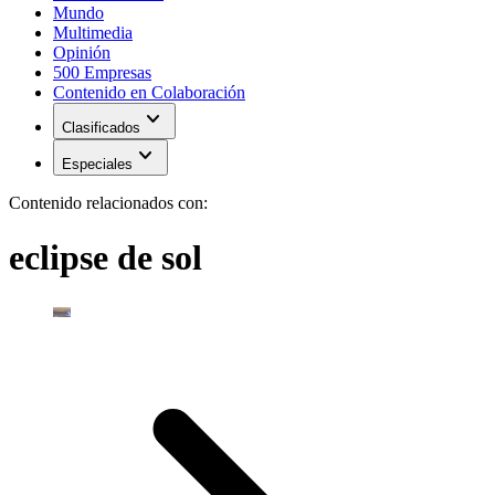
Mundo
Multimedia
Opinión
500 Empresas
Contenido en Colaboración
expand_more
Clasificados
expand_more
Especiales
Contenido relacionados con:
eclipse de sol