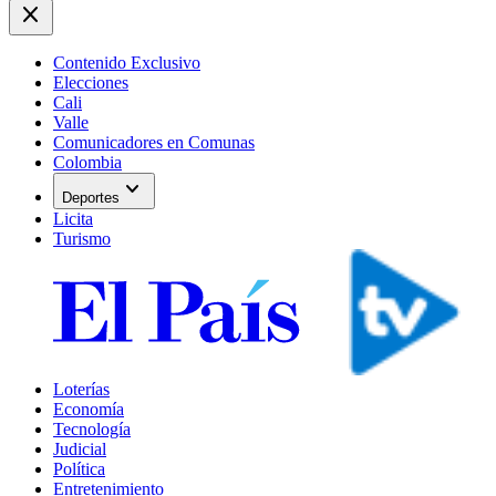
close
Contenido Exclusivo
Elecciones
Cali
Valle
Comunicadores en Comunas
Colombia
expand_more
Deportes
Licita
Turismo
Loterías
Economía
Tecnología
Judicial
Política
Entretenimiento